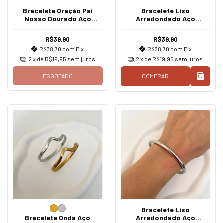
Bracelete Oração Pai
Bracelete Liso
Nosso Dourado Aço
Arredondado Aço
Inoxidável
Inoxidável Dourado
R$39,90
R$39,90
R$38,70
com
Pix
R$38,70
com
Pix
2
x de
R$19,95
sem juros
2
x de
R$19,95
sem juros
ESGOTADO
COMPRAR
Bracelete Liso
Bracelete Onda Aço
Arredondado Aço