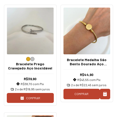
Bracelete Medalha São
Bracelete Prego
Bento Dourado Aço
Cravejado Aço Inoxidável
Inoxidável
R$44,90
R$39,90
R$43,55
com
Pix
R$38,70
com
Pix
2
x de
R$22,45
sem juros
2
x de
R$19,95
sem juros
COMPRAR
COMPRAR