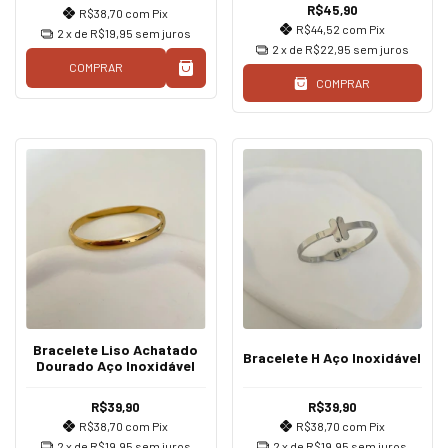
R$45,90
R$38,70
com
Pix
R$44,52
com
Pix
2
x de
R$19,95
sem juros
2
x de
R$22,95
sem juros
COMPRAR
COMPRAR
Bracelete Liso Achatado
Bracelete H Aço Inoxidável
Dourado Aço Inoxidável
R$39,90
R$39,90
R$38,70
com
Pix
R$38,70
com
Pix
2
x de
R$19,95
sem juros
2
x de
R$19,95
sem juros