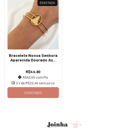
ESGOTADO
Bracelete Nossa Senhora
Aparecida Dourado Aço
Inoxidável
R$44,90
R$43,55
com
Pix
2
x de
R$22,45
sem juros
ESGOTADO