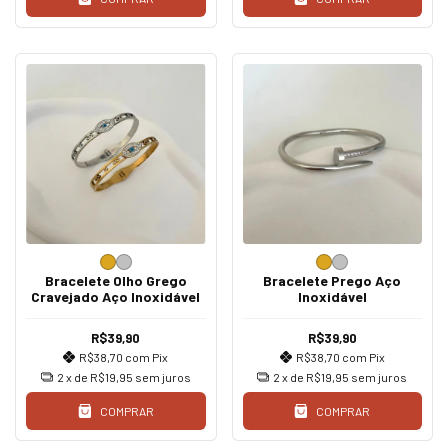
Bracelete Olho Grego
Bracelete Prego Aço
Cravejado Aço Inoxidável
Inoxidável
R$39,90
R$39,90
R$38,70
com
Pix
R$38,70
com
Pix
2
x de
R$19,95
sem juros
2
x de
R$19,95
sem juros
COMPRAR
COMPRAR