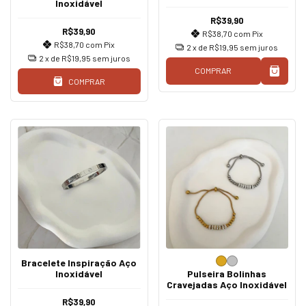
Inoxidável
Inoxidável Prateado
R$39,90
R$39,90
R$38,70
com
Pix
R$38,70
com
Pix
2
x de
R$19,95
sem juros
2
x de
R$19,95
sem juros
COMPRAR
COMPRAR
Bracelete Inspiração Aço
Inoxidável
Pulseira Bolinhas
Cravejadas Aço Inoxidável
R$39,90