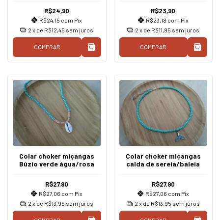
R$24,90
R$23,90
R$24,15
com
Pix
R$23,18
com
Pix
2
x de
R$12,45
sem juros
2
x de
R$11,95
sem juros
COMPRAR
COMPRAR
Colar choker miçangas
Colar choker miçangas
Búzio verde água/rosa
calda de sereia/baleia
R$27,90
R$27,90
R$27,06
com
Pix
R$27,06
com
Pix
2
x de
R$13,95
sem juros
2
x de
R$13,95
sem juros