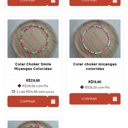
COMPRAR
COMPRAR
Colar Choker Smile
Colar choker miçangas
Miçangas Coloridas
coloridas
R$29,90
R$19,90
R$29,00
com
Pix
R$19,30
com
Pix
2
x de
R$14,95
sem juros
COMPRAR
COMPRAR