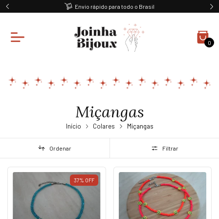
Envio rápido para todo o Brasil
0
Miçangas
Início
Colares
Miçangas
Ordenar
Filtrar
37
%
OFF