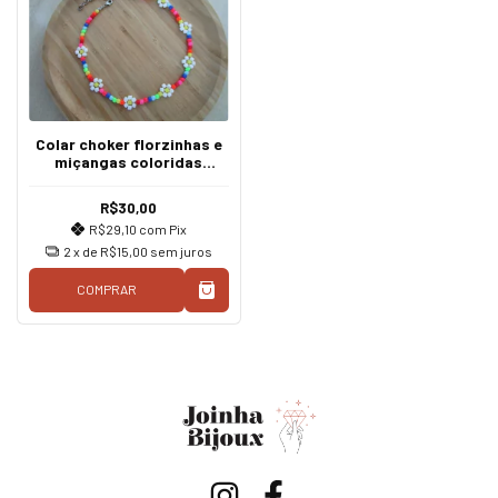
Colar choker florzinhas e
miçangas coloridas
Thássia Naves
R$30,00
R$29,10
com
Pix
2
x de
R$15,00
sem juros
COMPRAR