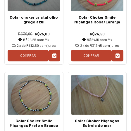
Colar choker cristal olho
Colar Choker Smile
grego azul
Miçangas Rosa/Laranja
R$39,90
R$25,00
R$24,90
R$24,25
com
Pix
R$24,15
com
Pix
2
x de
R$12,50
sem juros
2
x de
R$12,45
sem juros
COMPRAR
COMPRAR
Colar Choker Smile
Colar Choker Miçangas
Miçangas Preto e Branco
Estrela do mar