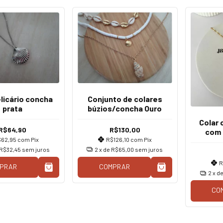
elicário concha
Conjunto de colares
prata
búzios/concha Ouro
Colar 
R$64,90
R$130,00
com 
$62,95
com
Pix
R$126,10
com
Pix
R$32,45
sem juros
2
x de
R$65,00
sem juros
R
PRAR
COMPRAR
2
x d
CO