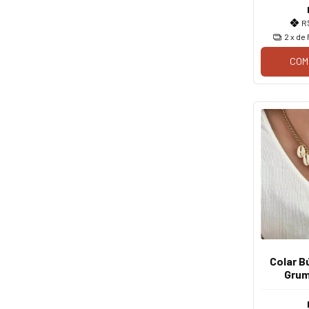
R
2
x de
COM
Colar B
Grum