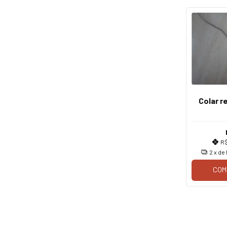
Colar r
R
2
x de
COM