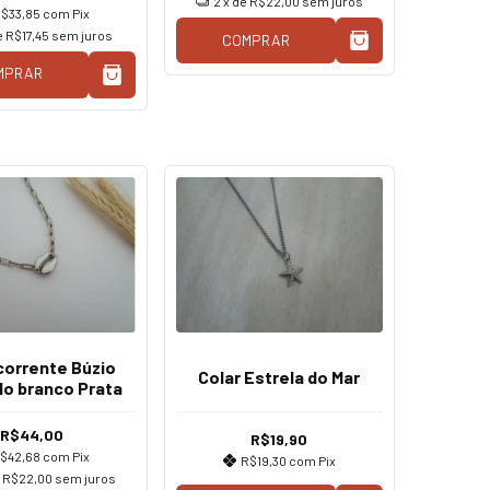
2
x de
R$22,00
sem juros
$33,85
com
Pix
e
R$17,45
sem juros
COMPRAR
MPRAR
corrente Búzio
Colar Estrela do Mar
do branco Prata
R$44,00
R$19,90
$42,68
com
Pix
R$19,30
com
Pix
e
R$22,00
sem juros