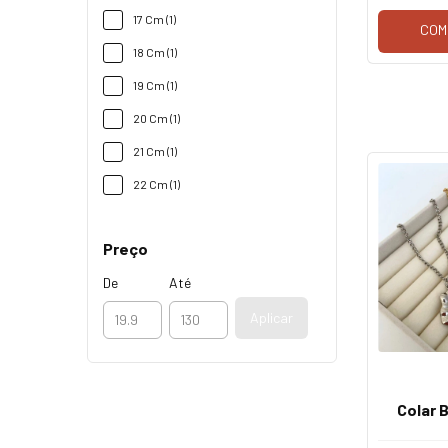
17 Cm (1)
COM
18 Cm (1)
19 Cm (1)
20 Cm (1)
21 Cm (1)
22 Cm (1)
Preço
De
Até
Aplicar
Colar 