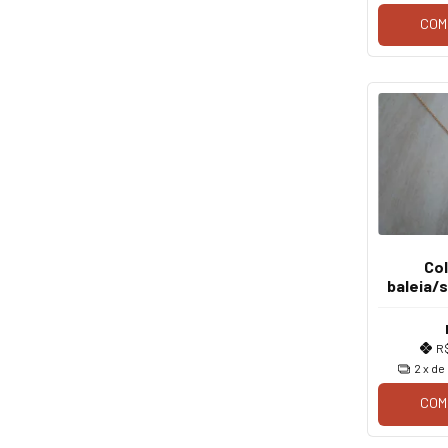
COM
Col
baleia/
R
2
x de
COM