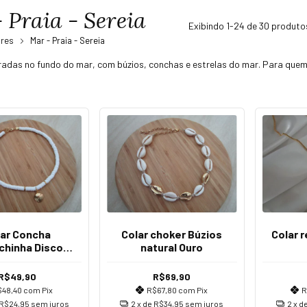
 Praia - Sereia
Exibindo 1-24 de 30 produto
ares
Mar - Praia - Sereia
iradas no fundo do mar, com búzios, conchas e estrelas do mar. Para que
lar Concha
Colar choker Búzios
Colar r
chinha Disco
natural Ouro
Fimo
R$49,90
R$69,90
$48,40
com
Pix
R$67,80
com
Pix
R
R$24,95
sem juros
2
x de
R$34,95
sem juros
2
x d