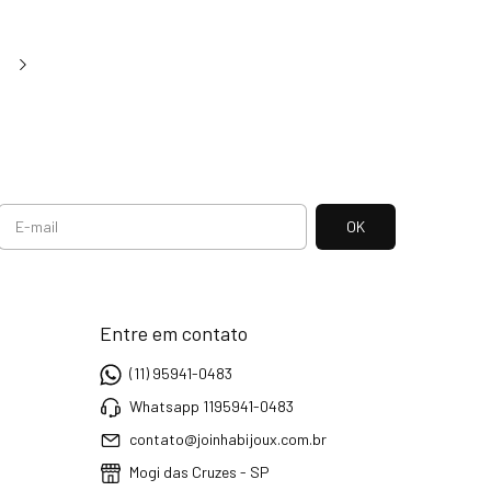
Entre em contato
(11) 95941-0483
Whatsapp 1195941-0483
contato@joinhabijoux.com.br
Mogi das Cruzes - SP