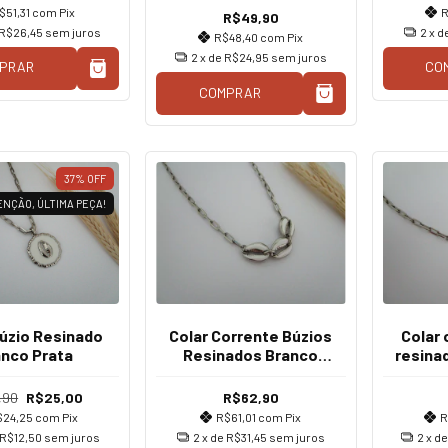
$51,31
com
Pix
R
R$49,90
R$26,45
sem juros
2
x d
R$48,40
com
Pix
2
x de
R$24,95
sem juros
PRAR
CO
COMPRAR
37
%
OFF
ENÇÃO, ÚLTIMA PEÇA!
Búzio Resinado
Colar Corrente Búzios
Colar 
anco Prata
Resinados Branco
resina
Prata
,90
R$25,00
R$62,90
$24,25
com
Pix
R$61,01
com
Pix
R
R$12,50
sem juros
2
x de
R$31,45
sem juros
2
x d