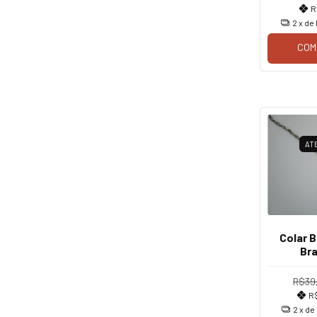
R
2
x de
COM
AT
Colar 
Br
R$39
R
2
x de