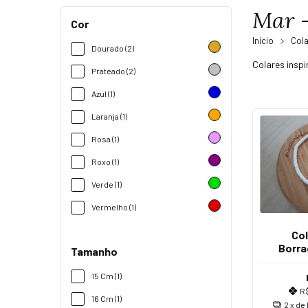
Mar -
Cor
Início
Col
Dourado (2)
Colares insp
Prateado (2)
Azul (1)
Laranja (1)
Rosa (1)
Roxo (1)
Verde (1)
Vermelho (1)
Co
Borra
Tamanho
15 Cm (1)
R
16 Cm (1)
2
x de