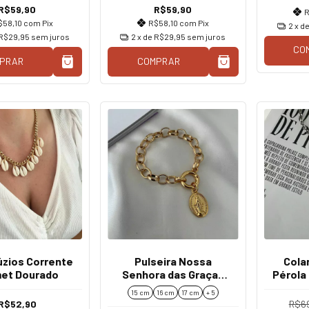
R$59,90
R$59,90
R
$58,10
com
Pix
R$58,10
com
Pix
2
x d
R$29,95
sem juros
2
x de
R$29,95
sem juros
CO
PRAR
COMPRAR
úzios Corrente
Pulseira Nossa
Cola
et Dourado
Senhora das Graças
Pérola
Fecho Mosquetão
El
15 cm
16 cm
17 cm
+ 5
R$52,90
R$6