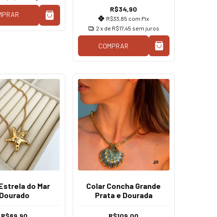
R$34,90
MPRAR
R$33,85
com
Pix
2
x de
R$17,45
sem juros
COMPRAR
Estrela do Mar
Colar Concha Grande
Dourado
Prata e Dourada
R$69,90
R$109,00