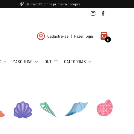
Ganhe 10% off na primeira compra
Cadastre-se
|
Fazer login
0
X
MASCULINO
OUTLET
CATEGORIAS