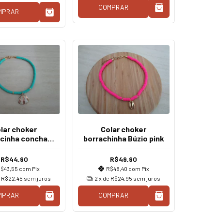
COMPRAR
MPRAR
lar choker
Colar choker
acinha concha
borrachinha Búzio pink
al verde água
R$44,90
R$49,90
$43,55
com
Pix
R$48,40
com
Pix
e
R$22,45
sem juros
2
x de
R$24,95
sem juros
MPRAR
COMPRAR