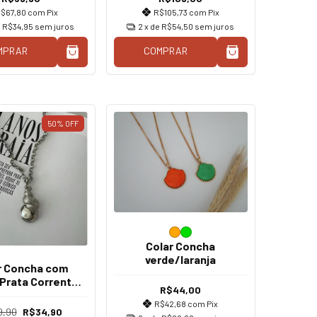
$67,80
com
Pix
R$105,73
com
Pix
e
R$34,95
sem juros
2
x de
R$54,50
sem juros
MPRAR
COMPRAR
50
%
OFF
Colar Concha
verde/laranja
r Concha com
 Prata Corrente
R$44,00
o Português
R$42,68
com
Pix
9,90
R$34,90