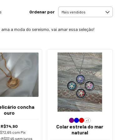
Ordenar por
s
m ama a moda do sereismo, vai amar essa seleção!
elicário concha
ouro
+1
R$74,90
Colar estrela do mar
natural
$72,65
com
Pix
e
R$37,45
sem juros