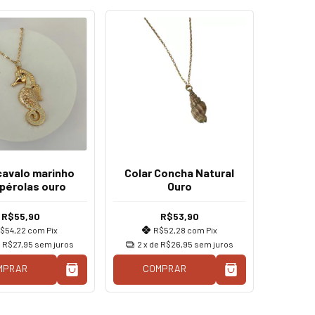
cavalo marinho
Colar Concha Natural
pérolas ouro
Ouro
R$55,90
R$53,90
$54,22
com
Pix
R$52,28
com
Pix
e
R$27,95
sem juros
2
x de
R$26,95
sem juros
MPRAR
COMPRAR