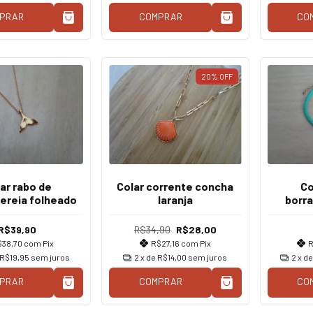
PRAR
COMPRAR
CO
20
%
OFF
ar rabo de
Colar corrente concha
Co
sereia folheado
laranja
borr
natur
R$39,90
R$34,90
R$28,00
$38,70
com
Pix
R$27,16
com
Pix
R
R$19,95
sem juros
2
x de
R$14,00
sem juros
2
x d
PRAR
COMPRAR
CO