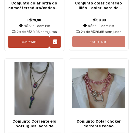
Conjunto colar letra do
Conjunto colar coração
nome/ferradura/cadeado
lilás + colar lacre de
coração
latinha lilás
R$79,90
R$59,90
R$77,50
com
Pix
R$58,10
com
Pix
2
x de
R$39,95
sem juros
2
x de
R$29,95
sem juros
COMPRAR
ESGOTADO
Conjunto Corrente elo
Conjunto Colar choker
português lacre de
corrente fecho
latinha/chave color
mosquetão coração pink