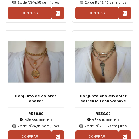
2
x de
R$44,95
sem juros
2
x de
R$42,45
sem juros
COMPRAR
COMPRAR
Conjunto de colares
Conjunto choker/colar
choker
corrente fecho/chave
corrente/coração/eu sou
o caminho a verdade e a
R$69,90
R$59,90
vida
R$67,80
com
Pix
R$58,10
com
Pix
2
x de
R$34,95
sem juros
2
x de
R$29,95
sem juros
COMPRAR
COMPRAR