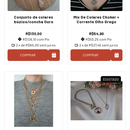
Conjunto de colares
Mix De Colares Choker +
búzios/concha Ouro
Corrente Olho Grego
R$130,00
R$54,90
R$126,10
com
Pix
R$53,25
com
Pix
2
x de
R$65,00
sem juros
2
x de
R$27,45
sem juros
COMPRAR
COMPRAR
ESGOTADO