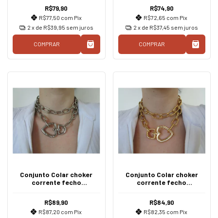
R$79,90
R$74,90
R$77,50
com
Pix
R$72,65
com
Pix
2
x de
R$39,95
sem juros
2
x de
R$37,45
sem juros
COMPRAR
COMPRAR
Conjunto Colar choker
Conjunto Colar choker
corrente fecho
corrente fecho
mosquetão coração Prata
mosquetão coração ouro
R$89,90
R$84,90
R$87,20
com
Pix
R$82,35
com
Pix