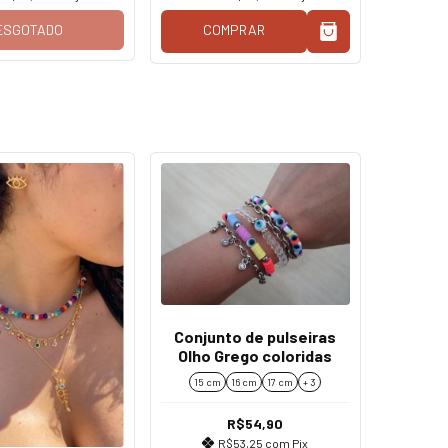
ESGOTADO
COMPRAR
Conjunto de pulseiras
Olho Grego coloridas
15 cm
16 cm
17 cm
+ 3
R$54,90
R$53,25
com
Pix