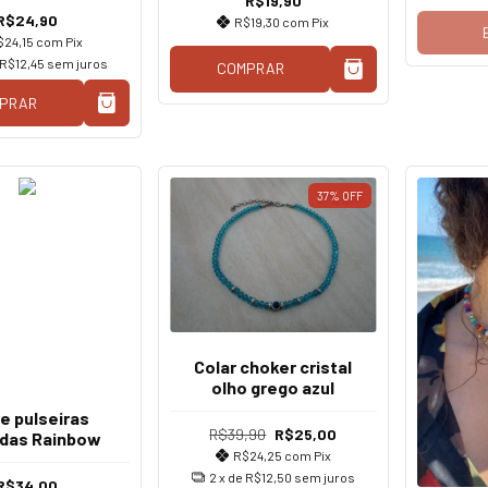
R$19,90
R$24,90
R$19,30
com
Pix
$24,15
com
Pix
R$12,45
sem juros
COMPRAR
PRAR
37
%
OFF
Colar choker cristal
olho grego azul
de pulseiras
R$39,90
R$25,00
idas Rainbow
R$24,25
com
Pix
2
x de
R$12,50
sem juros
R$34,00