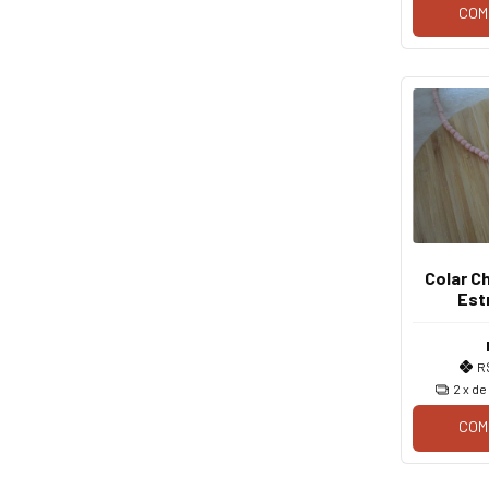
COM
Colar C
Est
R
2
x d
COM