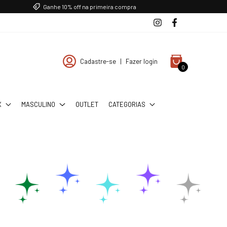
Ganhe 10% off na primeira compra
Cadastre-se
|
Fazer login
0
X
MASCULINO
OUTLET
CATEGORIAS