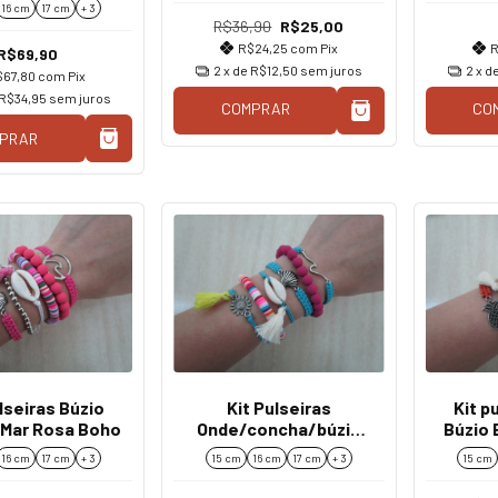
16 cm
17 cm
+ 3
R$36,90
R$25,00
R$24,25
com
Pix
R
R$69,90
2
x de
R$12,50
sem juros
2
x d
$67,80
com
Pix
R$34,95
sem juros
COMPRAR
CO
PRAR
lseiras Búzio
Kit Pulseiras
Kit p
Mar Rosa Boho
Onde/concha/búzio
Búzio 
Boho Coloridas
16 cm
17 cm
+ 3
15 cm
16 cm
17 cm
+ 3
15 cm