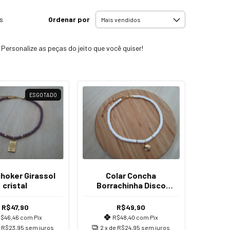
Ordenar por
s
 Personalize as peças do jeito que você quiser!
ESGOTADO
choker Girassol
Colar Concha
cristal
Borrachinha Disco
Fimo
R$47,90
R$49,90
$46,46
com
Pix
R$48,40
com
Pix
e
R$23,95
sem juros
2
x de
R$24,95
sem juros