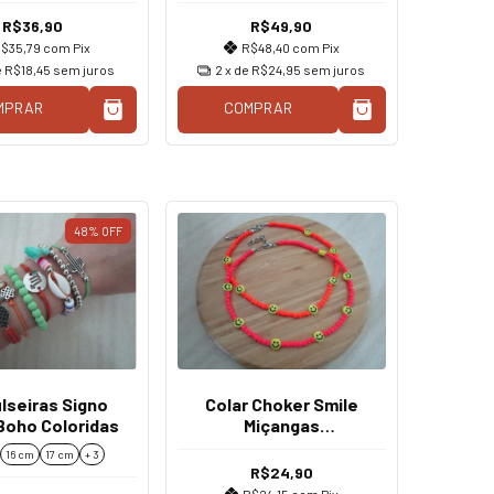
R$36,90
R$49,90
$35,79
com
Pix
R$48,40
com
Pix
e
R$18,45
sem juros
2
x de
R$24,95
sem juros
MPRAR
COMPRAR
48
%
OFF
ulseiras Signo
Colar Choker Smile
Boho Coloridas
Miçangas
Rosa/Laranja
16 cm
17 cm
+ 3
R$24,90
R$24,15
com
Pix