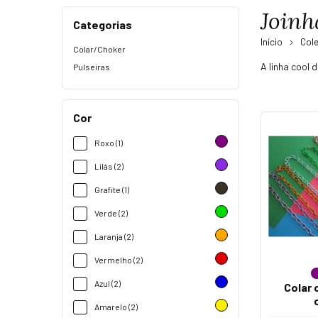
Joinh
Categorias
Início
Col
Colar/Choker
A linha cool 
Pulseiras
Cor
Roxo (1)
Lilás (2)
Grafite (1)
Verde (2)
Laranja (2)
Vermelho (2)
Azul (2)
Colar 
Amarelo (2)