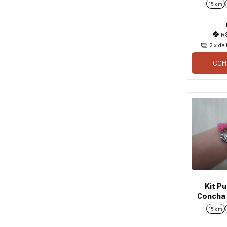
15 cm
R
2
x de
COM
Kit Pu
Concha 
15 cm