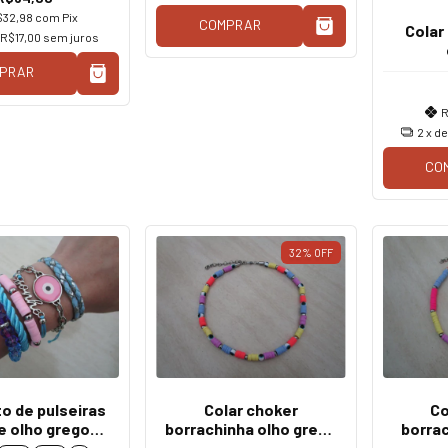
$32,98
com
Pix
COMPRAR
Colar
R$17,00
sem juros
PRAR
R
2
x d
CO
32
%
OFF
o de pulseiras
Colar choker
Co
e olho grego
borrachinha olho grego
borrac
osa/azul
colorida