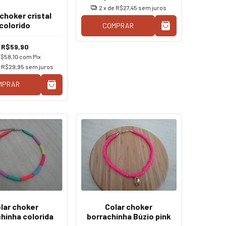
2
x de
R$27,45
sem juros
 choker cristal
colorido
COMPRAR
R$59,90
$58,10
com
Pix
e
R$29,95
sem juros
MPRAR
lar choker
Colar choker
hinha colorida
borrachinha Búzio pink