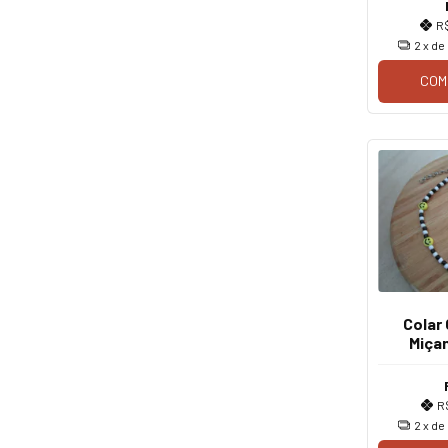
R
2
x de
COM
Colar
Miça
R
2
x de