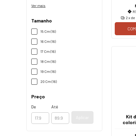
Ver mais
R
2
x de
Tamanho
COM
15 Cm (16)
16 Cm (16)
17 Cm (16)
18 Cm (16)
19 Cm (16)
20 Cm (16)
Preço
De
Até
Kit 
Aplicar
color