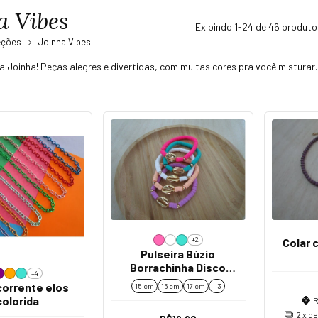
a Vibes
Exibindo 1-24 de 46 produto
eções
Joinha Vibes
da Joinha! Peças alegres e divertidas, com muitas cores pra você misturar.
+2
Colar 
Pulseira Búzio
Borrachinha Disco
+4
Fimo Colorida Ouro
corrente elos
15 cm
16 cm
17 cm
+ 3
colorida
R
2
x d