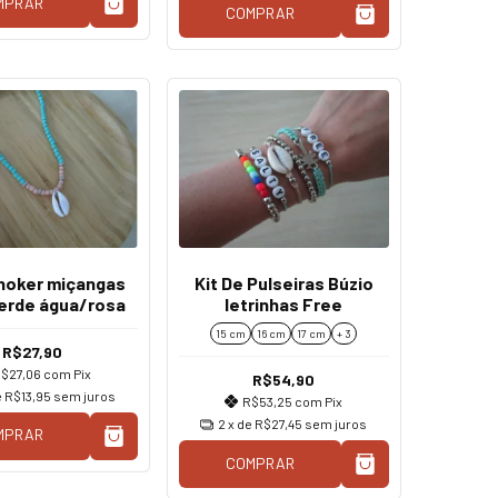
MPRAR
COMPRAR
choker miçangas
Kit De Pulseiras Búzio
verde água/rosa
letrinhas Free
15 cm
16 cm
17 cm
+ 3
R$27,90
$27,06
com
Pix
R$54,90
e
R$13,95
sem juros
R$53,25
com
Pix
2
x de
R$27,45
sem juros
MPRAR
COMPRAR