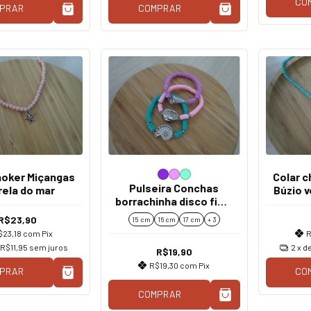
CO
PRAR
COMPRAR
hoker Miçangas
Colar 
Pulseira Conchas
rela do mar
Búzio 
borrachinha disco fimo
colorida
R$23,90
15 cm
16 cm
17 cm
+ 3
$23,18
com
Pix
R
e
R$11,95
sem juros
2
x d
R$19,90
R$19,30
com
Pix
PRAR
CO
COMPRAR