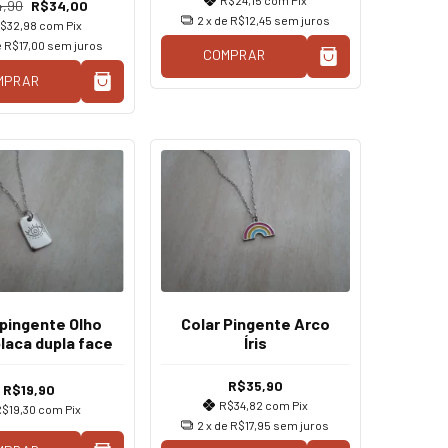
4,90
R$34,00
2
x de
R$12,45
sem juros
$32,98
com
Pix
e
R$17,00
sem juros
COMPRAR
MPRAR
 pingente Olho
Colar Pingente Arco
laca dupla face
Íris
R$35,90
R$19,90
R$34,82
com
Pix
$19,30
com
Pix
2
x de
R$17,95
sem juros