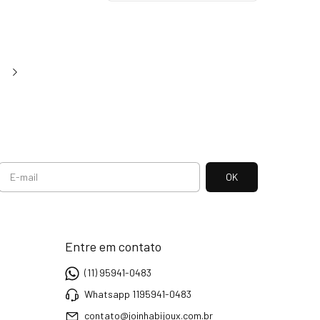
Entre em contato
(11) 95941-0483
Whatsapp 1195941-0483
contato@joinhabijoux.com.br