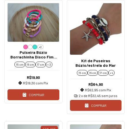
+2
Pulseira Búzio
Borrachinha Disco Fimo
Kit de Puseiras
Colorida Ouro
Búzio/estrela do Mar
15 cm
16 cm
17 cm
+ 3
15 cm
16 cm
17 cm
+ 4
R$19,90
R$19,30
com
Pix
R$64,90
R$62,95
com
Pix
COMPRAR
2
x de
R$32,45
sem juros
COMPRAR