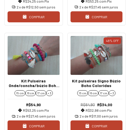
R$24,25
com
Pix
R$53,25
com
Pix
2
x de
R$12,50
sem juros
2
x de
R$27,45
sem juros
COMPRAR
COMPRAR
48
%
OFF
Kit Pulseiras
Kit pulseiras Signo Búzio
Onde/concha/búzio Boho
Boho Coloridas
Coloridas
15 cm
16 cm
17 cm
+ 3
15 cm
16 cm
17 cm
+ 3
R$54,90
R$64,90
R$34,00
R$53,25
com
Pix
R$32,98
com
Pix
2
x de
R$27,45
sem juros
2
x de
R$17,00
sem juros
COMPRAR
COMPRAR