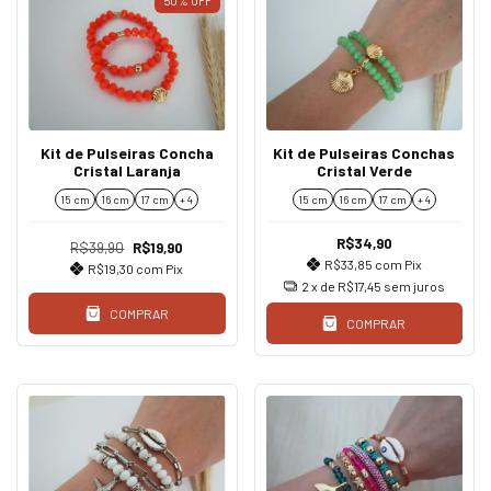
50
%
OFF
Kit de Pulseiras Concha
Kit de Pulseiras Conchas
Cristal Laranja
Cristal Verde
15 cm
16 cm
17 cm
+ 4
15 cm
16 cm
17 cm
+ 4
R$34,90
R$39,90
R$19,90
R$33,85
com
Pix
R$19,30
com
Pix
2
x de
R$17,45
sem juros
COMPRAR
COMPRAR