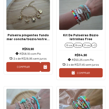
Pulseira pingentes fundo
Kit De Pulseiras Búzio
mar concha/búzio/estrela
letrinhas Free
do mar
15 cm
16 cm
17 cm
+ 3
R$59,90
R$58,10
com
Pix
R$54,90
2
x de
R$29,95
sem juros
R$53,25
com
Pix
2
x de
R$27,45
sem juros
COMPRAR
COMPRAR