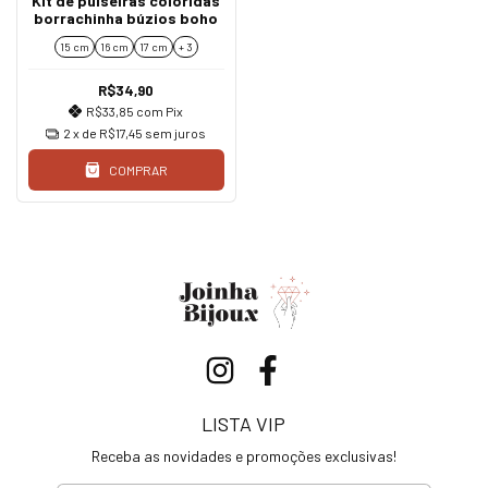
Kit de pulseiras coloridas
borrachinha búzios boho
15 cm
16 cm
17 cm
+ 3
R$34,90
R$33,85
com
Pix
2
x de
R$17,45
sem juros
COMPRAR
LISTA VIP
Receba as novidades e promoções exclusivas!