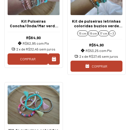
Kit Pulseiras
Kit de pulseiras letrinhas
Concha/Onda/Mar verde
coloridas buzios verde
água/rosa Boho
água
15 cm
16 cm
17 cm
+ 3
R$64,90
R$62,95
com
Pix
R$54,90
2
x de
R$32,45
sem juros
R$53,25
com
Pix
2
x de
R$27,45
sem juros
COMPRAR
COMPRAR