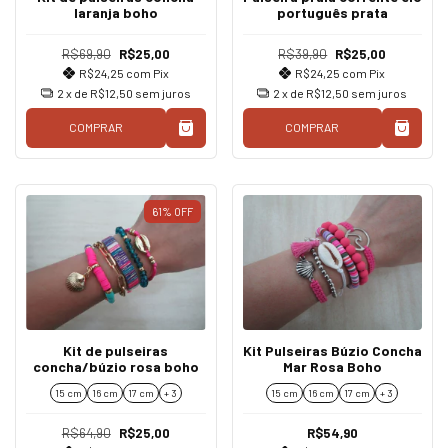
laranja boho
português prata
R$69,90
R$25,00
R$39,90
R$25,00
R$24,25
com
Pix
R$24,25
com
Pix
2
x de
R$12,50
sem juros
2
x de
R$12,50
sem juros
COMPRAR
COMPRAR
61
%
OFF
Kit de pulseiras
Kit Pulseiras Búzio Concha
concha/búzio rosa boho
Mar Rosa Boho
15 cm
16 cm
17 cm
+ 3
15 cm
16 cm
17 cm
+ 3
R$64,90
R$25,00
R$54,90