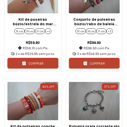
Kit de puseiras
Conjunto de pulseiras
búzio/estrela do mar
búzio/rabo de baleia
branco
cristais colorido
15 cm
16 cm
17 cm
+ 4
15 cm
16 cm
17 cm
+ 3
R$59,90
R$99,90
R$58,10
com
Pix
R$96,90
com
Pix
2
x de
R$29,95
sem juros
2
x de
R$49,95
sem juros
COMPRAR
COMPRAR
64
%
OFF
37
%
OFF
Kit de pulseiras concha
Pulseira praia corrente elo