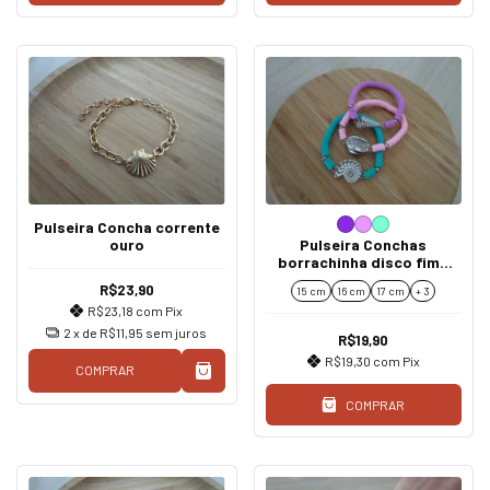
Pulseira Concha corrente
ouro
Pulseira Conchas
borrachinha disco fimo
colorida
R$23,90
15 cm
16 cm
17 cm
+ 3
R$23,18
com
Pix
2
x de
R$11,95
sem juros
R$19,90
R$19,30
com
Pix
COMPRAR
COMPRAR