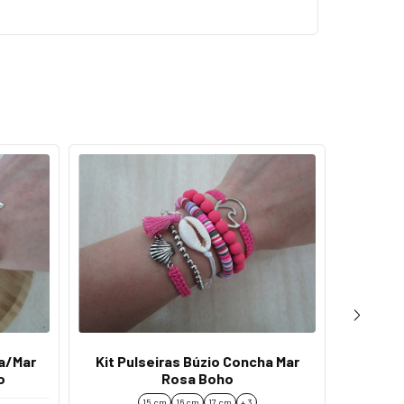
a/Mar
Kit Pulseiras Búzio Concha Mar
Kit De
o
Rosa Boho
15 cm
16 cm
17 cm
+ 3