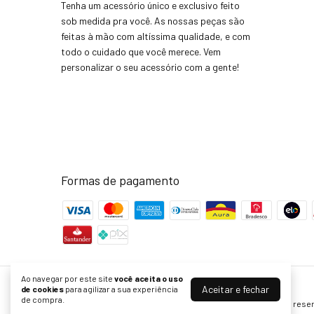
Tenha um acessório único e exclusivo feito
sob medida pra você. As nossas peças são
feitas à mão com altíssima qualidade, e com
todo o cuidado que você merece. Vem
personalizar o seu acessório com a gente!
Formas de pagamento
Ao navegar por este site
você aceita o uso
Aceitar e fechar
de cookies
para agilizar a sua experiência
Acessórios com personalidade - Loja Joinha Bijoux
de compra.
©2026. Joinha Bijoux - 22502792/0001-35. Todos os direitos rese