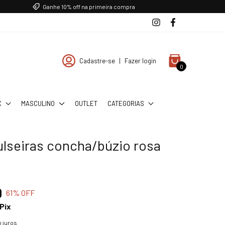
Ganhe 10% off na primeira compra
Cadastre-se
|
Fazer login
0
X
MASCULINO
OUTLET
CATEGORIAS
ulseiras concha/búzio rosa
0
61
% OFF
Pix
 juros