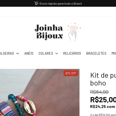
Envio rápido para todo o Brasil
ULSEIRAS
ANÉIS
COLARES
RELICÁRIOS
BRACELETES
MI
Kit de p
61
%
OFF
boho
R$64,90
R$25,0
R$24,25
com
2
x de
R$12,50
sem