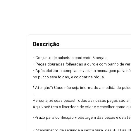
Descrição
- Conjunto de pulseiras contendo 5 peças.
- Peças douradas folheadas a ouro e com banho de verni
- Após efetuar a compra, envie uma mensagem para nós
no punho sem folgas, e colocar na régua.
* Atenção*: Caso não seja informado a medida do puls
-
Personalize suas peças! Todas as nossas peças são art
Aqui você tem a liberdade de criar e e escolher como q
-Prazo para confecção + postagem das peças é de até 
- Atendimento de segunda a sexta feira, das 9:00 as 18