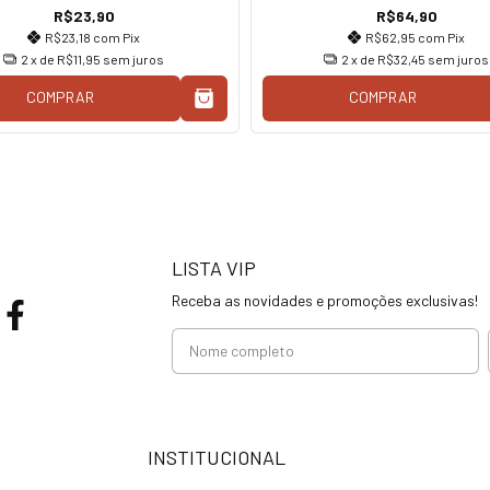
R$23,90
R$64,90
R$23,18
com
Pix
R$62,95
com
Pix
2
x de
R$11,95
sem juros
2
x de
R$32,45
sem juros
COMPRAR
COMPRAR
LISTA VIP
Receba as novidades e promoções exclusivas!
INSTITUCIONAL