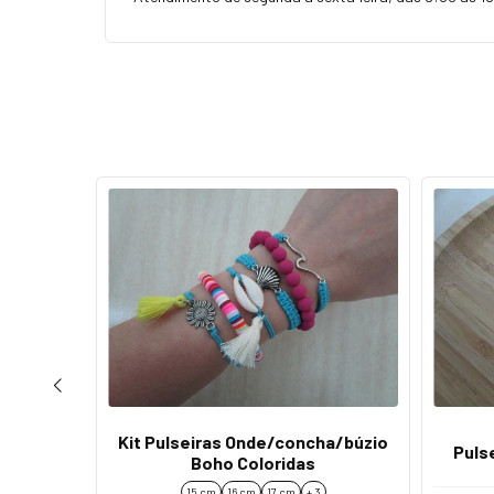
Kit Pulseiras Onde/concha/búzio
Puls
ha Disco
Boho Coloridas
o
15 cm
16 cm
17 cm
+ 3