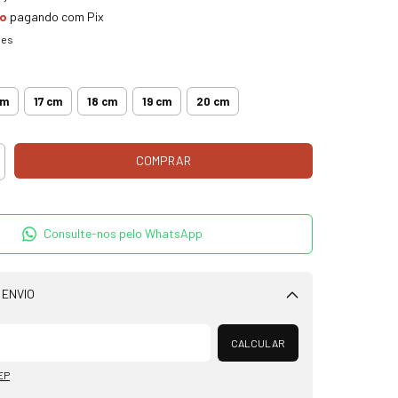
to
pagando com Pix
hes
m
cm
17 cm
18 cm
19 cm
20 cm
Consulte-nos pelo WhatsApp
 ENVIO
Alterar CEP
CALCULAR
EP