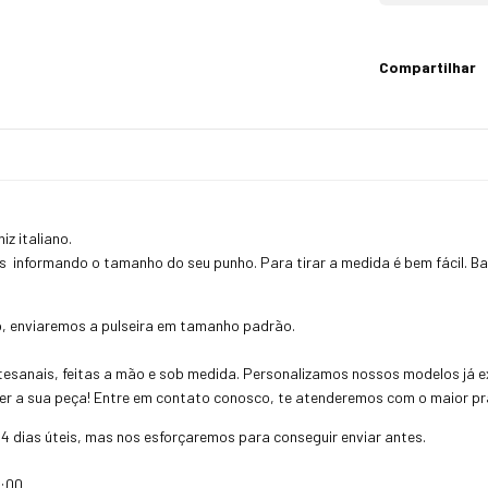
Compartilhar
z italiano.
 informando o tamanho do seu punho. Para tirar a medida é bem fácil. Ba
o, enviaremos a pulseira em tamanho padrão.
esanais, feitas a mão e sob medida. Personalizamos nossos modelos já ex
uer a sua peça! Entre em contato conosco, te atenderemos com o maior pra
4 dias úteis, mas nos esforçaremos para conseguir enviar antes.
:00.