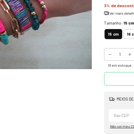
3% de descon
Ver mais detal
Tamanho:
15 c
15 cm
16 
10
em estoque
MEIOS DE
Não sei meu C