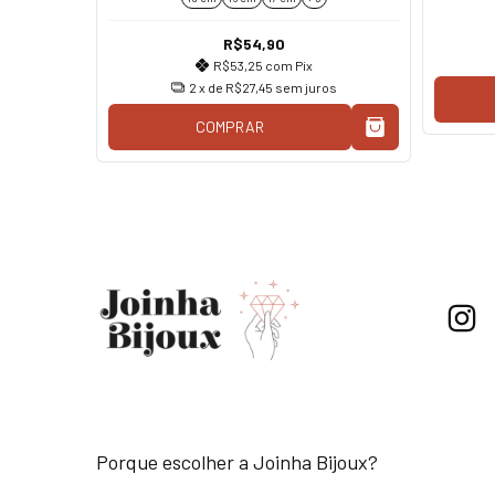
R$54,90
R$53,25
com
Pix
2
x de
R$27,45
sem juros
COMPRAR
Porque escolher a Joinha Bijoux?