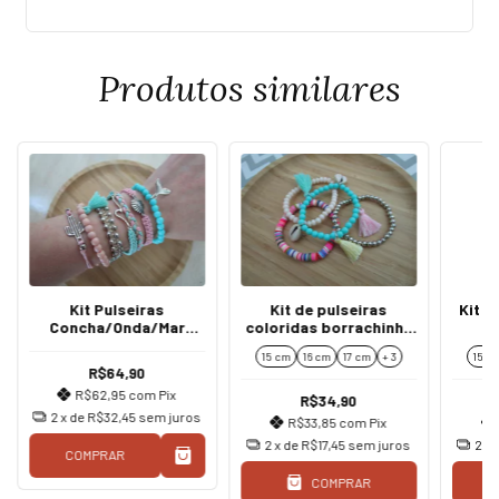
Produtos similares
Kit Pulseiras
Kit de pulseiras
Kit D
Concha/Onda/Mar
coloridas borrachinha
l
verde água/rosa Boho
búzios boho
15 cm
16 cm
17 cm
+ 3
15 c
R$64,90
R$62,95
com
Pix
R$34,90
2
x de
R$32,45
sem juros
R$33,85
com
Pix
2
x de
R$17,45
sem juros
2
x 
COMPRAR
COMPRAR