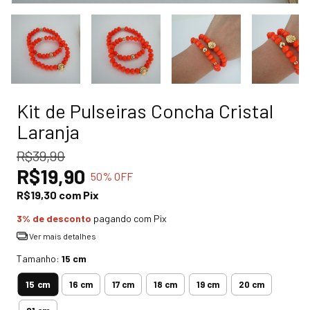
Kit de Pulseiras Concha Cristal
Laranja
R$39,90
R$19,90
50
% OFF
R$19,30
com
Pix
3% de desconto
pagando com Pix
Ver mais detalhes
Tamanho:
15 cm
15 cm
16 cm
17 cm
18 cm
19 cm
20 cm