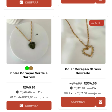
COMPRAR
32
%
OFF
Colar Coração Strass
Colar Coração Verde e
Dourado
Marrom
R$49,90
R$34,00
R$49,90
R$32,98
com
Pix
R$48,40
com
Pix
2
x de
R$17,00
sem juros
2
x de
R$24,95
sem juros
COMPRAR
COMPRAR