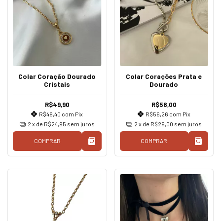
Colar Coração Dourado
Colar Corações Prata e
Cristais
Dourado
R$49,90
R$58,00
R$48,40
com
Pix
R$56,26
com
Pix
2
x de
R$24,95
sem juros
2
x de
R$29,00
sem juros
COMPRAR
COMPRAR