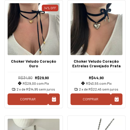
14
%
OFF
Choker Veludo Coração
Choker Veludo Coração
Ouro
Estrelas Cravejado Prata
R$34,90
R$29,90
R$44,90
R$29,00
com
Pix
R$43,55
com
Pix
2
x de
R$14,95
sem juros
2
x de
R$22,45
sem juros
COMPRAR
COMPRAR