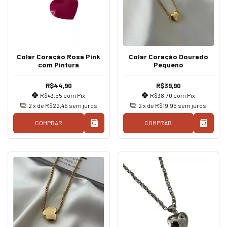
Colar Coração Rosa Pink
Colar Coração Dourado
com Pintura
Pequeno
R$44,90
R$39,90
R$43,55
com
Pix
R$38,70
com
Pix
2
x de
R$22,45
sem juros
2
x de
R$19,95
sem juros
COMPRAR
COMPRAR