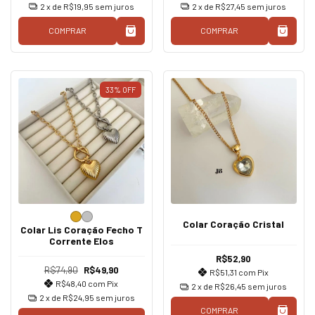
2
x de
R$19,95
sem juros
2
x de
R$27,45
sem juros
COMPRAR
COMPRAR
33
%
OFF
Colar Coração Cristal
Colar Lis Coração Fecho T
Corrente Elos
R$52,90
R$74,90
R$49,90
R$51,31
com
Pix
R$48,40
com
Pix
2
x de
R$26,45
sem juros
2
x de
R$24,95
sem juros
COMPRAR