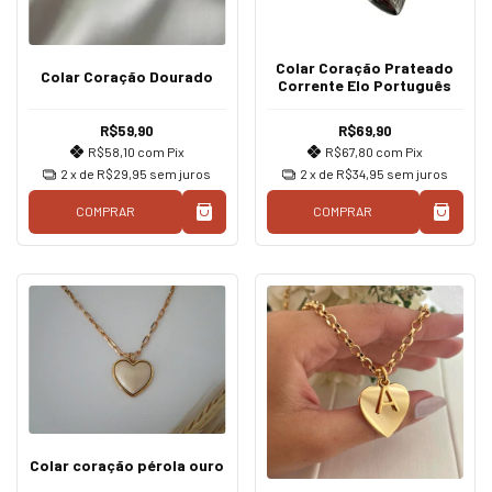
Colar Coração Prateado
Colar Coração Dourado
Corrente Elo Português
R$59,90
R$69,90
R$58,10
com
Pix
R$67,80
com
Pix
2
x de
R$29,95
sem juros
2
x de
R$34,95
sem juros
COMPRAR
COMPRAR
Colar coração pérola ouro