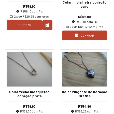
Colar inicial letra coração
ouro
R$59,90
R$58,10
com
Pix
2
x de
R$29,95
sem juros
R$62,90
R$61,01
com
Pix
COMPRAR
2
x de
R$31,45
sem juros
COMPRAR
Colar fecho mosquetão
Colar Pingente de Coração
coração prata
Grafite
R$39,90
R$54,90
R$38,70
com
Pix
R$53,25
com
Pix