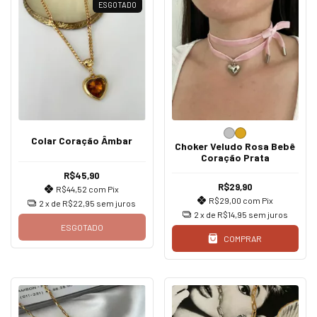
ESGOTADO
Colar Coração Âmbar
Choker Veludo Rosa Bebê
Coração Prata
R$45,90
R$29,90
R$44,52
com
Pix
R$29,00
com
Pix
2
x de
R$22,95
sem juros
2
x de
R$14,95
sem juros
ESGOTADO
COMPRAR