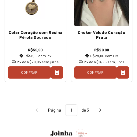
Colar Coração com Resina
Choker Veludo Coração
Pérola Dourado
Prata
R$59,90
R$29,90
R$58,10
com
Pix
R$29,00
com
Pix
2
x de
R$29,95
sem juros
2
x de
R$14,95
sem juros
COMPRAR
COMPRAR
Página
de 3