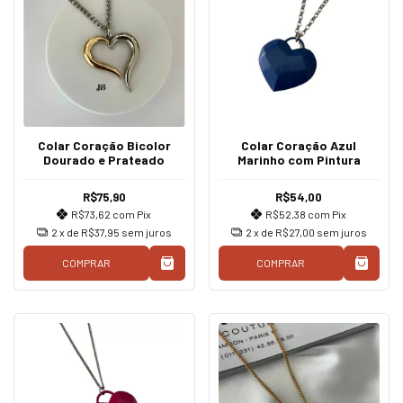
Colar Coração Bicolor
Colar Coração Azul
Dourado e Prateado
Marinho com Pintura
R$75,90
R$54,00
R$73,62
com
Pix
R$52,38
com
Pix
2
x de
R$37,95
sem juros
2
x de
R$27,00
sem juros
COMPRAR
COMPRAR