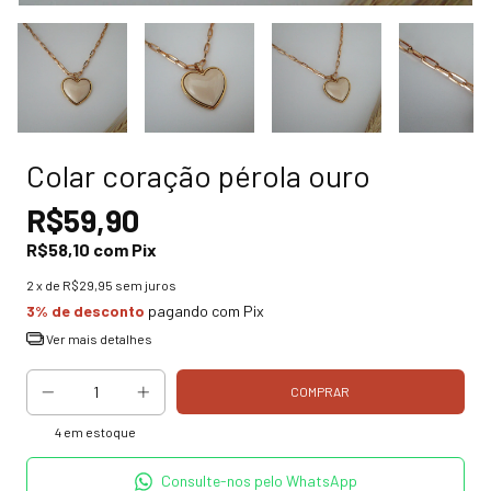
Colar coração pérola ouro
R$59,90
R$58,10
com
Pix
2
x de
R$29,95
sem juros
3% de desconto
pagando com Pix
Ver mais detalhes
4
em estoque
Consulte-nos pelo WhatsApp