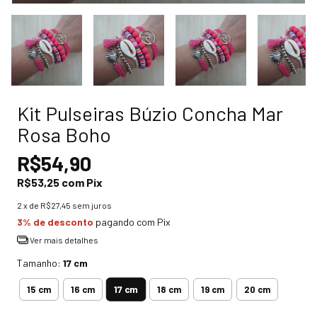
Kit Pulseiras Búzio Concha Mar
Rosa Boho
R$54,90
R$53,25
com
Pix
2
x de
R$27,45
sem juros
3% de desconto
pagando com Pix
Ver mais detalhes
Tamanho:
17 cm
17 cm
15 cm
16 cm
18 cm
19 cm
20 cm