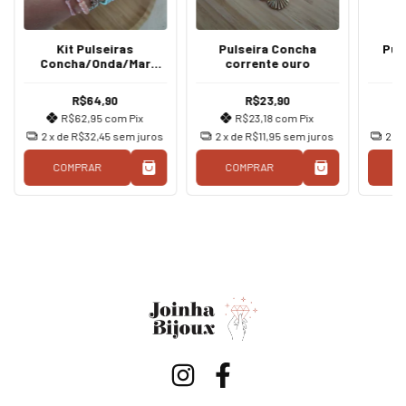
Kit Pulseiras
Pulseira Concha
Pul
Concha/Onda/Mar
corrente ouro
verde água/rosa Boho
conc
R$64,90
R$23,90
R$62,95
com
Pix
R$23,18
com
Pix
2
x de
R$32,45
sem juros
2
x de
R$11,95
sem juros
2
x 
COMPRAR
COMPRAR
C