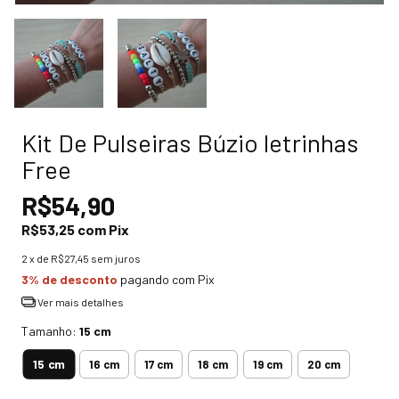
Kit De Pulseiras Búzio letrinhas
Free
R$54,90
R$53,25
com
Pix
2
x de
R$27,45
sem juros
3% de desconto
pagando com Pix
Ver mais detalhes
Tamanho:
15 cm
15 cm
16 cm
17 cm
18 cm
19 cm
20 cm