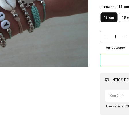
Tamanho:
15 c
15 cm
16 
em estoque
MEIOS DE
Não sei meu C