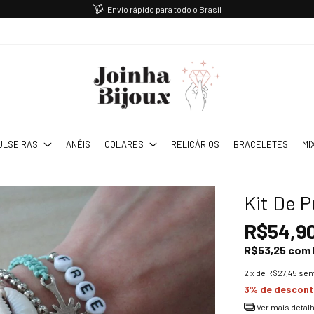
Envio rápido para todo o Brasil
ULSEIRAS
ANÉIS
COLARES
RELICÁRIOS
BRACELETES
MI
Kit De P
R$54,9
R$53,25
com
2
x de
R$27,45
sem
3% de descon
Ver mais detal