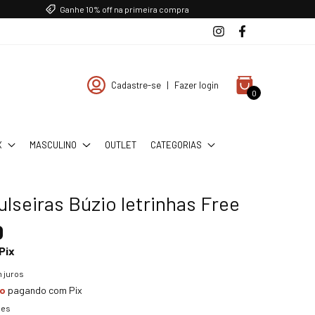
Ganhe 10% off na primeira compra
Cadastre-se
|
Fazer login
0
X
MASCULINO
OUTLET
CATEGORIAS
ulseiras Búzio letrinhas Free
0
Pix
 juros
to
pagando com Pix
hes