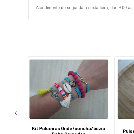
- Atendimento de segunda a sexta feira, das 9:00 as
nhas
Kit Pulseiras Onde/concha/búzio
Puls
 água
Boho Coloridas