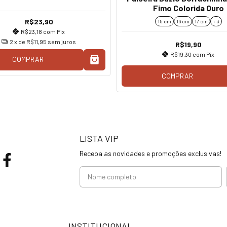
Fimo Colorida Ouro
R$23,90
15 cm
16 cm
17 cm
+ 3
R$23,18
com
Pix
2
x de
R$11,95
sem juros
R$19,90
R$19,30
com
Pix
COMPRAR
COMPRAR
LISTA VIP
Receba as novidades e promoções exclusivas!
INSTITUCIONAL