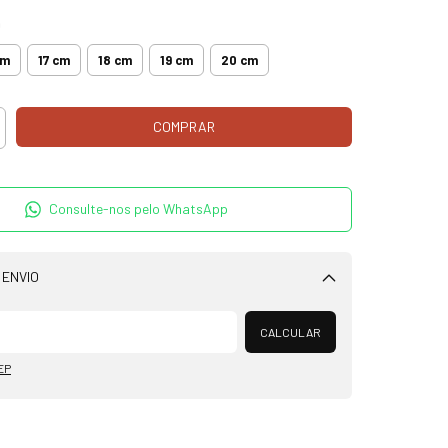
m
cm
17 cm
18 cm
19 cm
20 cm
Consulte-nos pelo WhatsApp
 ENVIO
Alterar CEP
CALCULAR
EP