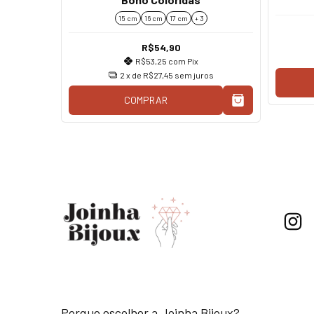
15 cm
16 cm
17 cm
+ 3
R$54,90
R$53,25
com
Pix
os
2
x de
R$27,45
sem juros
COMPRAR
Porque escolher a Joinha Bijoux?