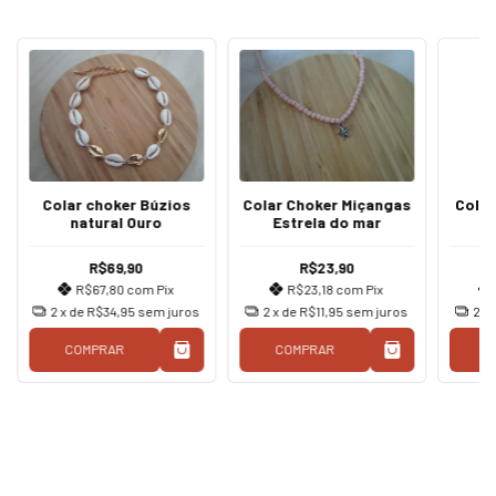
Colar choker Búzios
Colar Choker Miçangas
Colar
natural Ouro
Estrela do mar
R$69,90
R$23,90
R$67,80
com
Pix
R$23,18
com
Pix
2
x de
R$34,95
sem juros
2
x de
R$11,95
sem juros
2
x
COMPRAR
COMPRAR
C