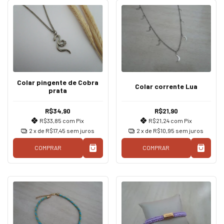
Colar pingente de Cobra
Colar corrente Lua
prata
R$34,90
R$21,90
R$33,85
com
Pix
R$21,24
com
Pix
2
x de
R$17,45
sem juros
2
x de
R$10,95
sem juros
COMPRAR
COMPRAR