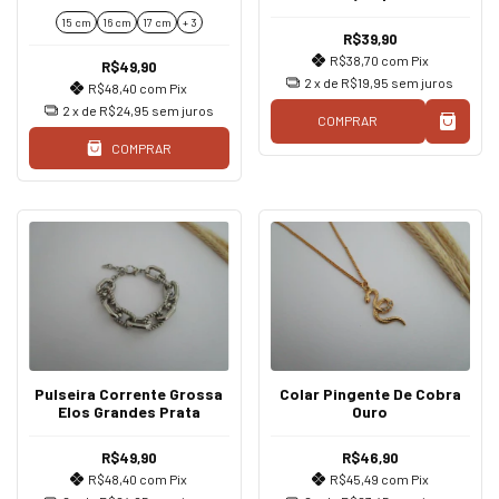
15 cm
16 cm
17 cm
+ 3
R$39,90
R$38,70
com
Pix
R$49,90
2
x de
R$19,95
sem juros
R$48,40
com
Pix
2
x de
R$24,95
sem juros
COMPRAR
COMPRAR
Pulseira Corrente Grossa
Colar Pingente De Cobra
Elos Grandes Prata
Ouro
R$49,90
R$46,90
R$48,40
com
Pix
R$45,49
com
Pix