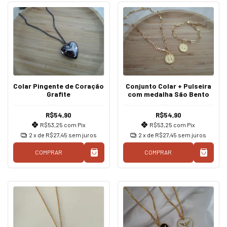
Colar Pingente de Coração
Conjunto Colar + Pulseira
Grafite
com medalha São Bento
R$54,90
R$54,90
R$53,25
com
Pix
R$53,25
com
Pix
2
x de
R$27,45
sem juros
2
x de
R$27,45
sem juros
COMPRAR
COMPRAR