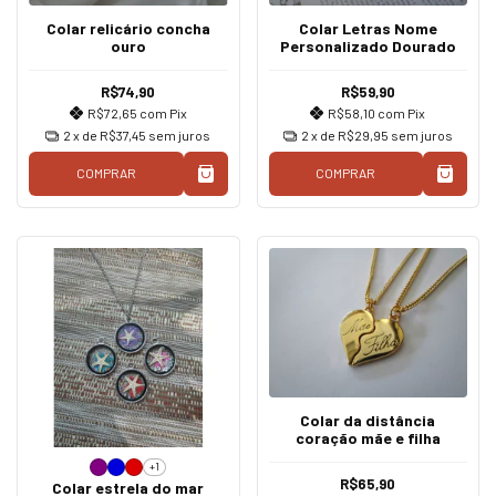
Colar relicário concha
Colar Letras Nome
ouro
Personalizado Dourado
R$74,90
R$59,90
R$72,65
com
Pix
R$58,10
com
Pix
2
x de
R$37,45
sem juros
2
x de
R$29,95
sem juros
COMPRAR
COMPRAR
Colar da distância
coração mãe e filha
+1
R$65,90
Colar estrela do mar