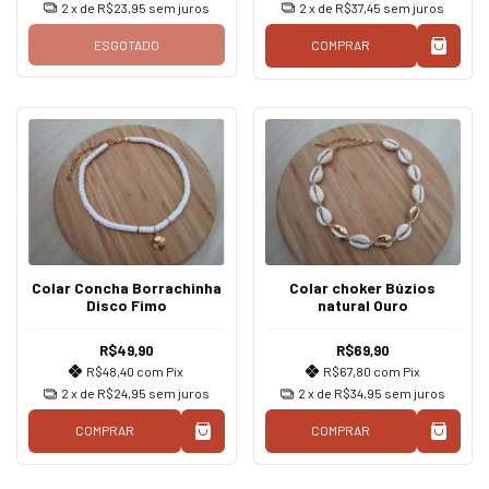
2
x de
R$23,95
sem juros
2
x de
R$37,45
sem juros
ESGOTADO
COMPRAR
Colar Concha Borrachinha
Colar choker Búzios
Disco Fimo
natural Ouro
R$49,90
R$69,90
R$48,40
com
Pix
R$67,80
com
Pix
2
x de
R$24,95
sem juros
2
x de
R$34,95
sem juros
COMPRAR
COMPRAR