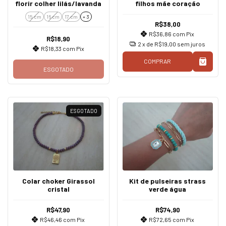
florir colher lilás/lavanda
filhos mãe coração
15 cm
16 cm
17 cm
+ 3
R$38,00
R$36,86
com
Pix
R$18,90
2
x de
R$19,00
sem juros
R$18,33
com
Pix
COMPRAR
ESGOTADO
ESGOTADO
Colar choker Girassol
Kit de pulseiras strass
cristal
verde água
R$47,90
R$74,90
R$46,46
com
Pix
R$72,65
com
Pix