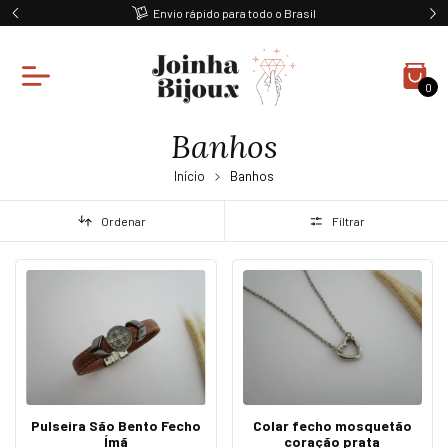
Envio rápido para todo o Brasil
0
Banhos
Início
Banhos
Ordenar
Filtrar
Pulseira São Bento Fecho
Colar fecho mosquetão
Ímã
coração prata