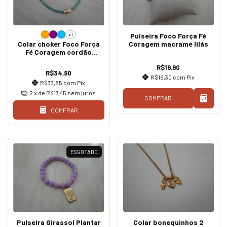
+1
Pulseira Foco Força Fé
Colar choker Foco Força
Coragem macrame lilás
Fé Coragem cordão
marroquino ouro
R$19,90
R$34,90
R$19,30
com
Pix
R$33,85
com
Pix
2
x de
R$17,45
sem juros
COMPRAR
COMPRAR
ESGOTADO
Pulseira Girassol Plantar
Colar bonequinhos 2