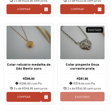
2
x de
R$24,95
sem juros
2
x de
R$23,45
sem juros
COMPRAR
COMPRAR
ESGOTADO
Colar relicário medalha de
Colar pingente Onça
São Bento ouro
corrente prata
R$99,90
R$81,90
R$96,90
com
Pix
R$79,44
com
Pix
2
x de
R$49,95
sem juros
2
x de
R$40,95
sem juros
COMPRAR
ESGOTADO