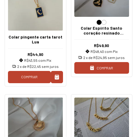
Colar Espírito Santo
coração resinado
Colar pingente carta tarot
branco/preto
Lua
R$49,90
R$48,40
com
Pix
R$44,90
2
x de
R$24,95
sem juros
R$43,55
com
Pix
2
x de
R$22,45
sem juros
COMPRAR
COMPRAR