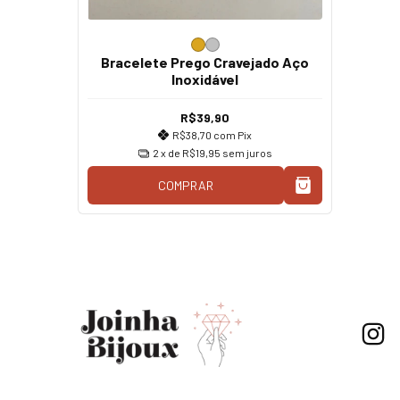
Bracelete Prego Cravejado Aço
Inoxidável
R$39,90
R$38,70
com
Pix
2
x de
R$19,95
sem juros
COMPRAR