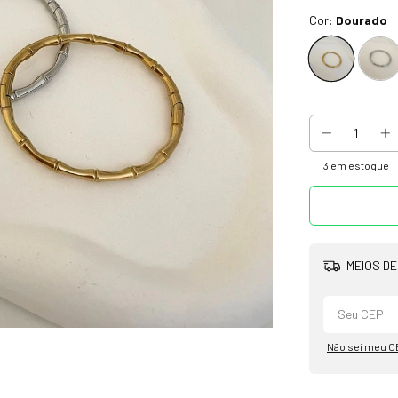
Cor:
Dourado
3
em estoque
MEIOS DE
Não sei meu C