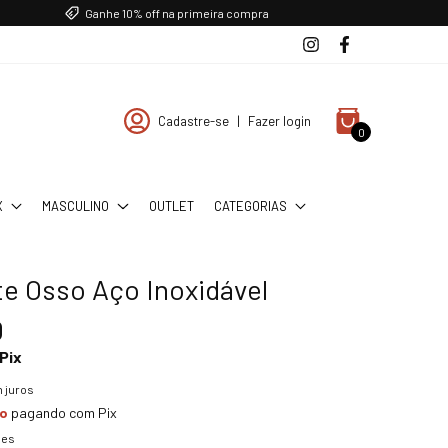
Ganhe 10% off na primeira compra
Cadastre-se
|
Fazer login
0
X
MASCULINO
OUTLET
CATEGORIAS
te Osso Aço Inoxidável
0
Pix
 juros
to
pagando com Pix
hes