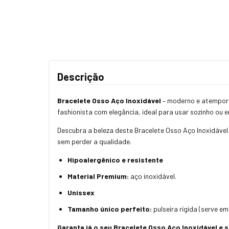
Descrição
Bracelete Osso Aço Inoxidável
– moderno e atemporal
fashionista com elegância, ideal para usar sozinho ou 
Descubra a beleza deste Bracelete Osso Aço Inoxidável
sem perder a qualidade.
Hipoalergênico e resistente
Material Premium:
aço inoxidável.
Unissex
Tamanho único perfeito:
pulseira rígida (serve em
Garanta já o seu Bracelete Osso Aço Inoxidável e s