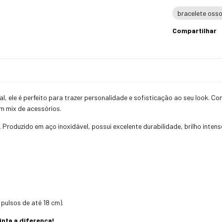
bracelete oss
Compartilhar
, ele é perfeito para trazer personalidade e sofisticação ao seu look. Co
em mix de acessórios.
.
Produzido em aço inoxidável, possui excelente durabilidade, brilho inten
 pulsos de até 18 cm).
inta a diferença!