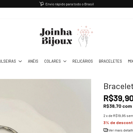
Envio rápido para todo o Brasil
ULSEIRAS
ANÉIS
COLARES
RELICÁRIOS
BRACELETES
MI
Bracele
R$39,9
R$38,70
com
2
x de
R$19,95
sem
3% de descon
Ver mais detal