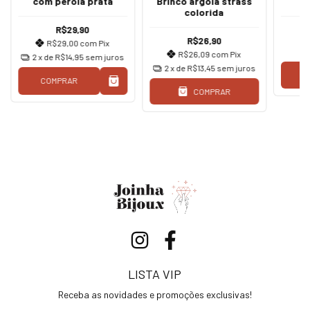
com pérola prata
Brinco argola strass
T
colorida
R$29,90
R$26,90
R$29,00
com
Pix
R$26,09
com
Pix
2
x de
R$14,95
sem juros
2
x de
R$13,45
sem juros
C
COMPRAR
COMPRAR
LISTA VIP
Receba as novidades e promoções exclusivas!