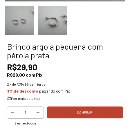
Brinco argola pequena com
pérola prata
R$29,90
R$29,00
com
Pix
2
x de
R$14,95
sem juros
3% de desconto
pagando com Pix
Ver mais detalhes
2
em estoque