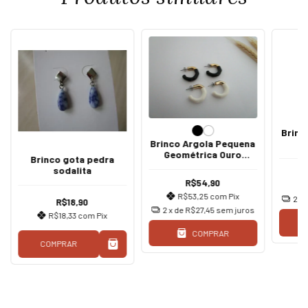
Brinc
Brinco Argola Pequena
Geométrica Ouro
Brinco gota pedra
Branco/Preto
sodalita
R$54,90
R$53,25
com
Pix
2
x 
R$18,90
2
x de
R$27,45
sem juros
R$18,33
com
Pix
C
COMPRAR
COMPRAR