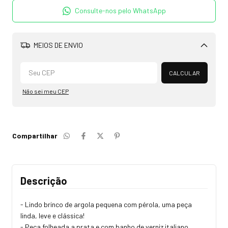
Consulte-nos pelo WhatsApp
MEIOS DE ENVIO
Alterar CEP
CALCULAR
Não sei meu CEP
Compartilhar
Descrição
- Lindo brinco de argola pequena com pérola, uma peça
linda, leve e clássica!
- Peça folheada a prata e com banho de verniz italiano.