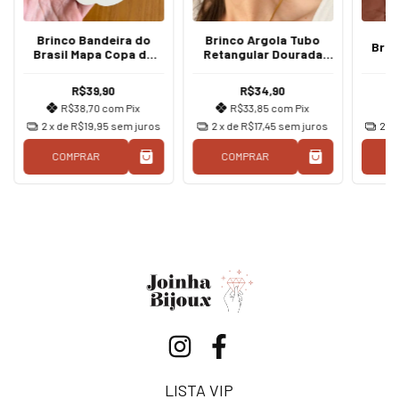
Brinco Bandeira do
Brinco Argola Tubo
Brin
Brasil Mapa Copa do
Retangular Dourada
Mundo Futebol
Aço Inoxidável
Prateado
R$39,90
R$34,90
R$38,70
com
Pix
R$33,85
com
Pix
2
x de
R$19,95
sem juros
2
x de
R$17,45
sem juros
2
x 
COMPRAR
COMPRAR
C
LISTA VIP