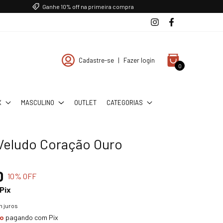
Ganhe 10% off na primeira compra
Cadastre-se
|
Fazer login
0
X
MASCULINO
OUTLET
CATEGORIAS
Veludo Coração Ouro
0
10
% OFF
Pix
 juros
to
pagando com Pix