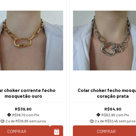
ar choker corrente fecho
Colar choker fecho mosq
mosquetão ouro
coração prata
R$39,90
R$64,90
R$38,70
com
Pix
R$62,95
com
Pix
2
x de
R$19,95
sem juros
2
x de
R$32,45
sem juros
COMPRAR
COMPRAR