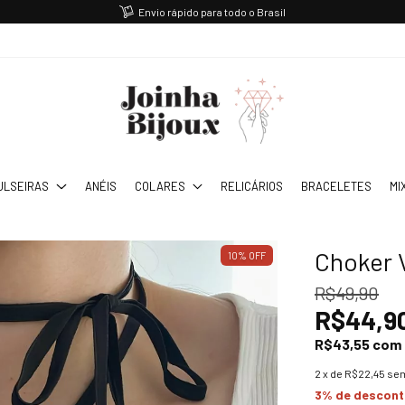
Envio rápido para todo o Brasil
ULSEIRAS
ANÉIS
COLARES
RELICÁRIOS
BRACELETES
MI
Choker 
10
%
OFF
R$49,90
R$44,9
R$43,55
com
2
x de
R$22,45
sem
3% de descon