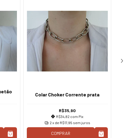
uetão
Conjun
Colar Choker Corrente prata
fecho 
R$35,90
R$34,82
com
Pix
2
x de
R$17,95
sem juros
COMPRAR