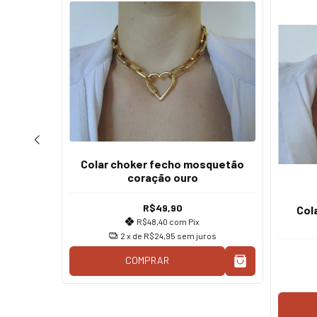
Colar choker fecho mosquetão
coração ouro
R$49,90
orrente
Col
R$48,40
com
Pix
ão ouro
2
x de
R$24,95
sem juros
COMPRAR
os