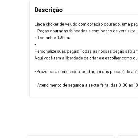
Descrição
Linda choker de veludo com coração dourado, uma peça 
- Peças douradas folheadas e com banho de verniz ital
- Tamanho: 1,30 m.
-
Personalize suas peças! Todas as nossas peças são art
Aqui você tem a liberdade de criar e e escolher como q
-Prazo para confecção + postagem das peças é de até 
- Atendimento de segunda a sexta feira, das 9:00 as 18