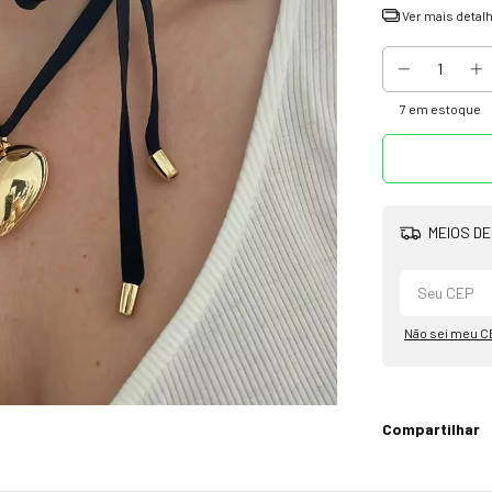
Ver mais detal
7
em estoque
MEIOS DE
Não sei meu C
Compartilhar