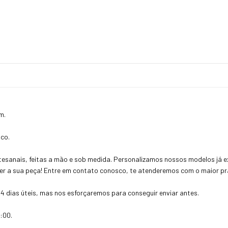
cm.
.
sco.
esanais, feitas a mão e sob medida. Personalizamos nossos modelos já ex
uer a sua peça! Entre em contato conosco, te atenderemos com o maior pra
4 dias úteis, mas nos esforçaremos para conseguir enviar antes.
:00.