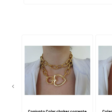
Conjunto Colar choker corrente
Cola