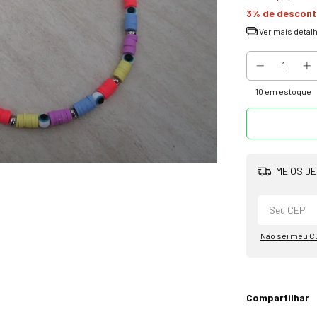
3% de descon
Ver mais detal
10
em estoque
MEIOS DE
Não sei meu C
Compartilhar