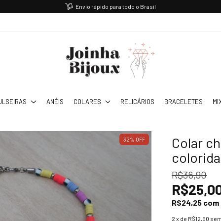
Envio rápido para todo o Brasil
ULSEIRAS
ANÉIS
COLARES
RELICÁRIOS
BRACELETES
MI
Colar c
32
%
OFF
colorida
R$36,90
R$25,0
R$24,25
com
2
x de
R$12,50
sem