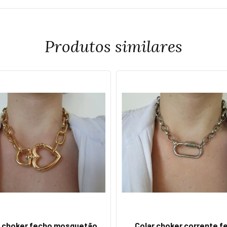
Produtos similares
r choker fecho mosquetão
Colar choker corrente f