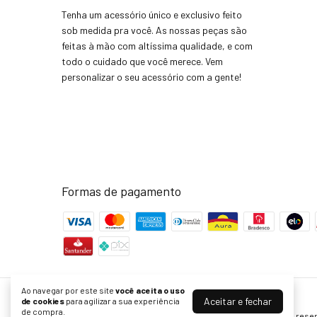
Tenha um acessório único e exclusivo feito
sob medida pra você. As nossas peças são
feitas à mão com altíssima qualidade, e com
todo o cuidado que você merece. Vem
personalizar o seu acessório com a gente!
Formas de pagamento
Ao navegar por este site
você aceita o uso
Aceitar e fechar
Acessórios com personalidade - Loja Joinha Bijoux
de cookies
para agilizar a sua experiência
de compra.
©2026. Joinha Bijoux - 22502792/0001-35. Todos os direitos rese