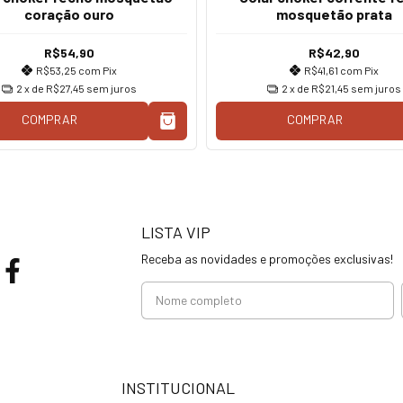
coração ouro
mosquetão prata
R$54,90
R$42,90
R$53,25
com
Pix
R$41,61
com
Pix
2
x de
R$27,45
sem juros
2
x de
R$21,45
sem juros
COMPRAR
COMPRAR
LISTA VIP
Receba as novidades e promoções exclusivas!
INSTITUCIONAL