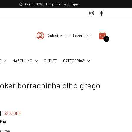
Ganhe 10% off na primeira compra
Cadastre-se
|
Fazer login
0
X
MASCULINO
OUTLET
CATEGORIAS
hoker borrachinha olho grego
0
32
% OFF
Pix
 juros