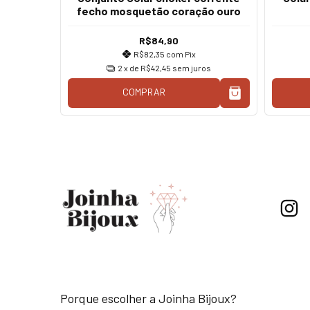
 prata
fecho mosquetão coração ouro
R$84,90
R$82,35
com
Pix
os
2
x de
R$42,45
sem juros
COMPRAR
Porque escolher a Joinha Bijoux?