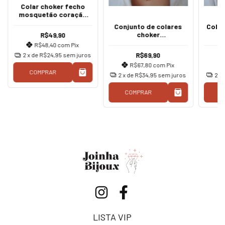
Colar choker fecho
mosquetão coração
ouro
Conjunto de colares
Colar
choker
R$49,90
corrente/coração/eu
R$48,40
com
Pix
sou o caminho a
R$69,90
2
x de
R$24,95
sem juros
verdade e a vida
R$67,80
com
Pix
COMPRAR
2
x de
R$34,95
sem juros
2
x
COMPRAR
C
LISTA VIP