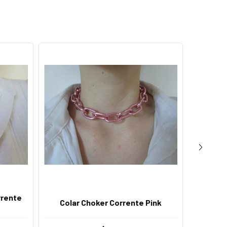
rrente
Conjun
Colar Choker Corrente Pink
fecho 