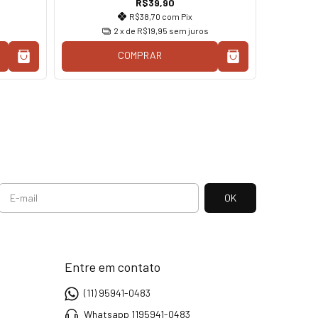
R$39,90
R$38,70
com
Pix
2
x de
R$19,95
sem juros
COMPRAR
Entre em contato
(11) 95941-0483
Whatsapp 1195941-0483