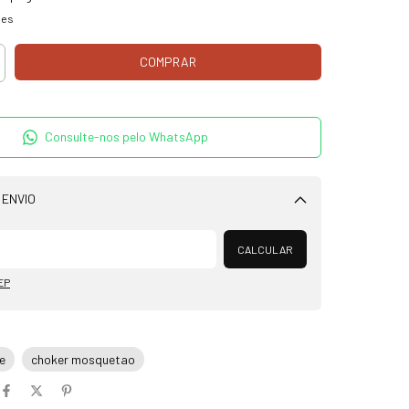
hes
Consulte-nos pelo WhatsApp
 ENVIO
Alterar CEP
CALCULAR
EP
e
choker mosquetao