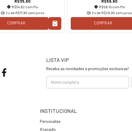
R$35,90
R$59,90
R$34,82
com
Pix
R$58,10
com
Pix
2
x de
R$17,95
sem juros
2
x de
R$29,95
sem juros
COMPRAR
COMPRAR
LISTA VIP
Receba as novidades e promoções exclusivas!
INSTITUCIONAL
Personalize
Atacado