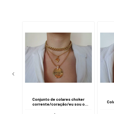
Conjunto de colares choker
 Ouro
Col
corrente/coração/eu sou o
caminho a verdade e a vida