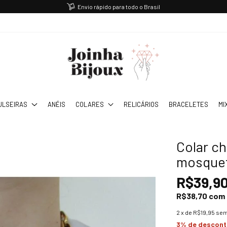
Envio rápido para todo o Brasil
ULSEIRAS
ANÉIS
COLARES
RELICÁRIOS
BRACELETES
MI
Colar c
mosque
R$39,9
R$38,70
com
2
x de
R$19,95
sem
3% de descon