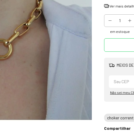
Ver mais detal
em estoque
MEIOS DE
Não sei meu C
choker corrent
Compartilhar