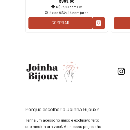
R$69,90
R$67,80
com
Pix
os
2
x de
R$34,95
sem juros
COMPRAR
Porque escolher a Joinha Bijoux?
Tenha um acessório único e exclusivo feito
sob medida pra você. As nossas peças são