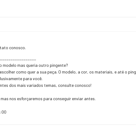
ntato conosco.
__________________
do modelo mas queria outro pingente?
e escolher como quer a sua peça. O modelo, a cor, os materiais, e até o pi
clusivamente para você.
ntes dos mais variados temas, consulte conosco!
, mas nos esforçaremos para conseguir enviar antes.
8:00