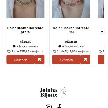
Colar Choker Corrente
Colar Choker Corrente
Col
prata
Pink
mos
R$35,90
R$39,90
R$34,82
com
Pix
R$38,70
com
Pix
2
x de
R$17,95
sem juros
2
x de
R$19,95
sem juros
2
x 
COMPRAR
COMPRAR
C