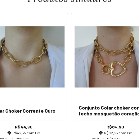
Conjunto Colar choker co
ar Choker Corrente Ouro
fecho mosquetão coração
R$44,90
R$84,90
R$43,55
com
Pix
R$82,35
com
Pix