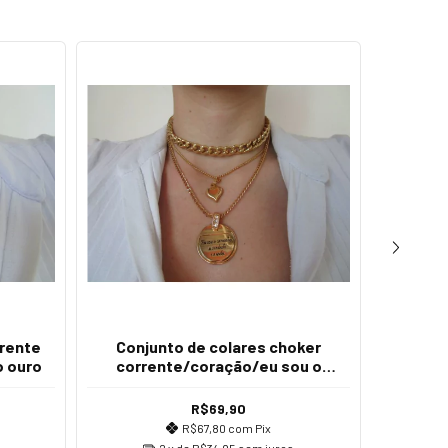
rrente
Conjunto de colares choker
Colar
 ouro
corrente/coração/eu sou o
caminho a verdade e a vida
R$69,90
R$67,80
com
Pix