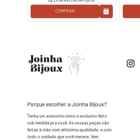
os
2
x de
R$21,45
sem juros
COMPRAR
Porque escolher a Joinha Bijoux?
Tenha um acessório único e exclusivo feito
sob medida pra você. As nossas peças são
feitas à mão com altíssima qualidade, e com
todo o cuidado que você merece. Vem