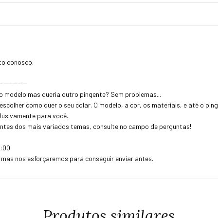
.
ato conosco.
------------
o modelo mas queria outro pingente? Sem problemas...
 escolher como quer o seu colar. O modelo, a cor, os materiais, e até o p
clusivamente para você.
ntes dos mais variados temas, consulte no campo de perguntas!
8:00
, mas nos esforçaremos para conseguir enviar antes.
Produtos similares