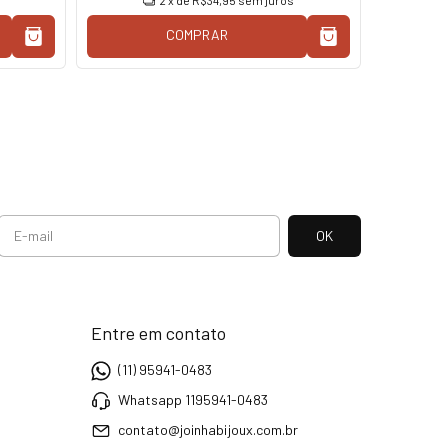
2
x de
R$34,95
sem juros
COMPRAR
Entre em contato
(11) 95941-0483
Whatsapp 1195941-0483
contato@joinhabijoux.com.br