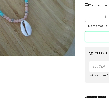
Ver mais detal
10
em estoque
MEIOS DE
Não sei meu C
Compartilhar