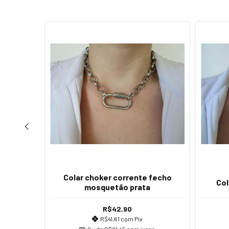
Colar choker corrente fecho
 prata
Col
mosquetão prata
R$42,90
R$41,61
com
Pix