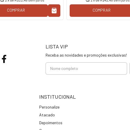
2
x de
R$22,45
sem juros
2
x de
R$42,45
sem juros
COMPRAR
COMPRAR
LISTA VIP
Receba as novidades e promoções exclusivas!
INSTITUCIONAL
Personalize
Atacado
Depoimentos