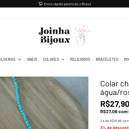
Envio rápido para todo o Brasil
ULSEIRAS
ANÉIS
COLARES
RELICÁRIOS
BRACELETES
MI
Colar c
água/ro
R$27,9
R$27,06
com
2
x de
R$13,95
sem
3% de descon