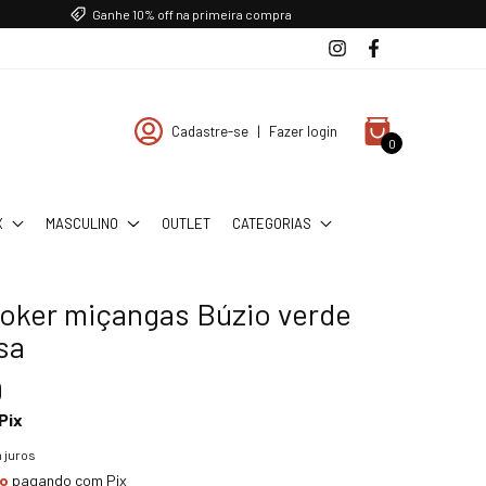
Ganhe 10% off na primeira compra
Cadastre-se
|
Fazer login
0
X
MASCULINO
OUTLET
CATEGORIAS
hoker miçangas Búzio verde
sa
0
Pix
 juros
to
pagando com Pix