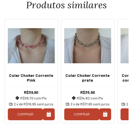
Produtos similares
Colar Choker Corrente
Colar Choker Corrente
Conju
Pink
prata
corr
R$39,90
R$35,90
R$38,70
com
Pix
R$34,82
com
Pix
2
x de
R$19,95
sem juros
2
x de
R$17,95
sem juros
2
x 
COMPRAR
COMPRAR
C