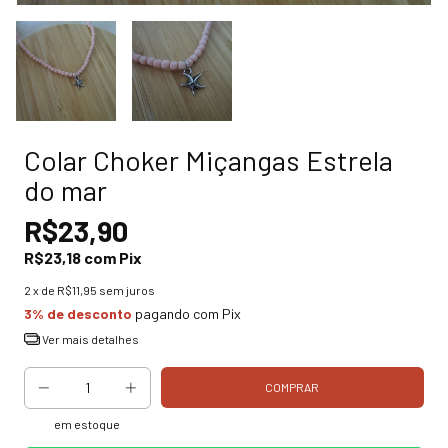
Colar Choker Miçangas Estrela
do mar
R$23,90
R$23,18
com
Pix
2
x de
R$11,95
sem juros
3% de desconto
pagando com Pix
Ver mais detalhes
em estoque