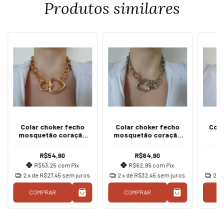
Produtos similares
Colar choker fecho
Colar choker fecho
Conj
mosquetão coração
mosquetão coração
ouro
prata
corr
so
R$54,90
R$64,90
ve
R$53,25
com
Pix
R$62,95
com
Pix
2
x de
R$27,45
sem juros
2
x de
R$32,45
sem juros
2
x 
COMPRAR
COMPRAR
C