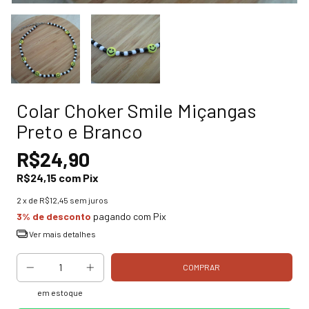
Colar Choker Smile Miçangas
Preto e Branco
R$24,90
R$24,15
com
Pix
2
x de
R$12,45
sem juros
3% de desconto
pagando com Pix
Ver mais detalhes
em estoque