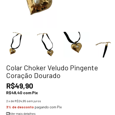
Colar Choker Veludo Pingente
Coração Dourado
R$49,90
R$48,40
com
Pix
2
x de
R$24,95
sem juros
3% de desconto
pagando com Pix
Ver mais detalhes