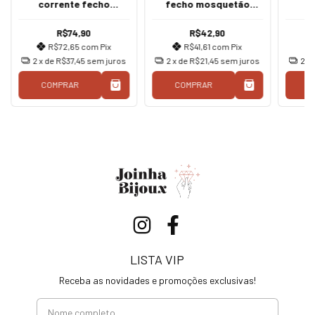
corrente fecho
fecho mosquetão
mosquetão coração
prata
pink
R$74,90
R$42,90
R$72,65
com
Pix
R$41,61
com
Pix
2
x de
R$37,45
sem juros
2
x de
R$21,45
sem juros
2
x
COMPRAR
COMPRAR
C
LISTA VIP
Receba as novidades e promoções exclusivas!