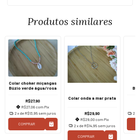
Produtos similares
Colar choker miçangas
Búzio verde água/rosa
Bor
Colar onda a mar prata
R$27,90
R$27,06
com
Pix
R$29,90
2
x de
R$13,95
sem juros
2
x 
R$29,00
com
Pix
COMPRAR
C
2
x de
R$14,95
sem juros
COMPRAR