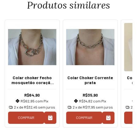
Produtos similares
Colar choker fecho
Colar Choker Corrente
Cola
mosquetão coração
prata
ro
prata
R$64,90
R$35,90
R$62,95
com
Pix
R$34,82
com
Pix
2
x de
R$32,45
sem juros
2
x de
R$17,95
sem juros
2
x
COMPRAR
COMPRAR
C