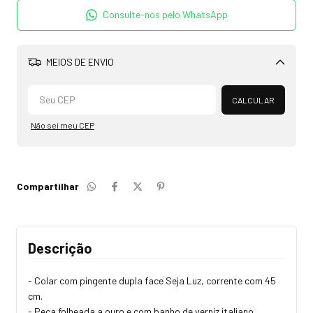
Consulte-nos pelo WhatsApp
MEIOS DE ENVIO
Alterar CEP
CALCULAR
Não sei meu CEP
Compartilhar
Descrição
- Colar com pingente dupla face Seja Luz, corrente com 45
cm.
- Peça folheada a ouro e com banho de verniz italiano.