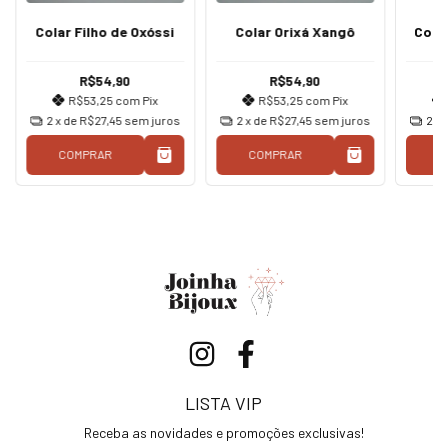
Colar Filho de Oxóssi
Colar Orixá Xangô
Cola
R$54,90
R$54,90
R$53,25
com
Pix
R$53,25
com
Pix
2
x de
R$27,45
sem juros
2
x de
R$27,45
sem juros
2
x 
COMPRAR
COMPRAR
C
LISTA VIP
Receba as novidades e promoções exclusivas!