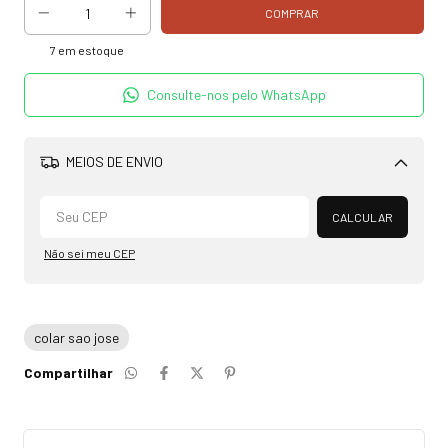
7
em estoque
Consulte-nos pelo WhatsApp
MEIOS DE ENVIO
Alterar CEP
CALCULAR
Não sei meu CEP
colar sao jose
Compartilhar