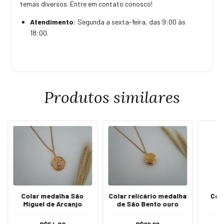
temas diversos. Entre em contato conosco!
Atendimento
: Segunda a sexta-feira, das 9:00 às
18:00.
Produtos similares
Colar medalha São
Colar relicário medalha
Cola
Miguel de Arcanjo
de São Bento ouro