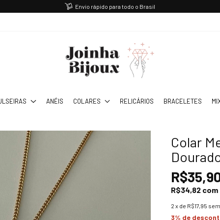
Envio rápido para todo o Brasil
ULSEIRAS
ANÉIS
COLARES
RELICÁRIOS
BRACELETES
MI
Colar M
Dourado
R$35,9
R$34,82
com
2
x de
R$17,95
sem
3% de descon