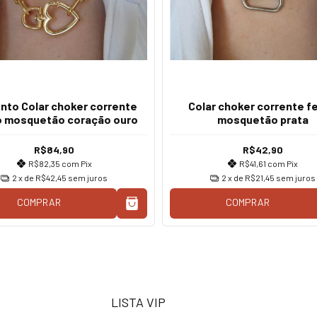
nto Colar choker corrente
Colar choker corrente f
o mosquetão coração ouro
mosquetão prata
R$84,90
R$42,90
R$82,35
com
Pix
R$41,61
com
Pix
2
x de
R$42,45
sem juros
2
x de
R$21,45
sem juros
COMPRAR
COMPRAR
LISTA VIP