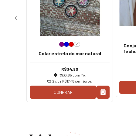
+1
oração
Conju
fech
Colar estrela do mar natural
R$34,90
R$33,85
com
Pix
os
2
x de
R$17,45
sem juros
COMPRAR