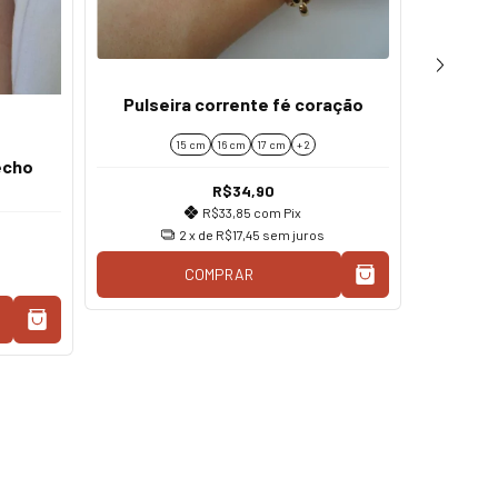
Pulseira corrente fé coração
15 cm
16 cm
17 cm
+ 2
echo
Cola
R$34,90
R$33,85
com
Pix
2
x de
R$17,45
sem juros
COMPRAR