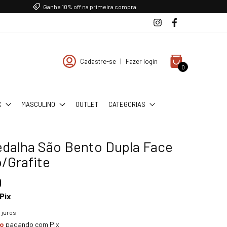
Ganhe 10% off na primeira compra
Cadastre-se
|
Fazer login
0
X
MASCULINO
OUTLET
CATEGORIAS
edalha São Bento Dupla Face
/Grafite
0
Pix
 juros
to
pagando com Pix