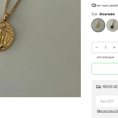
Ver mais detal
Cor:
Dourado
em estoque
MEIOS DE
Não sei meu C