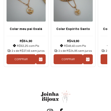
Colar meu pai Oxalá
Colar Espírito Santo
Cola
R$54,90
R$49,90
R$53,25
com
Pix
R$48,40
com
Pix
2
x de
R$27,45
sem juros
2
x de
R$24,95
sem juros
2
x 
COMPRAR
COMPRAR
C