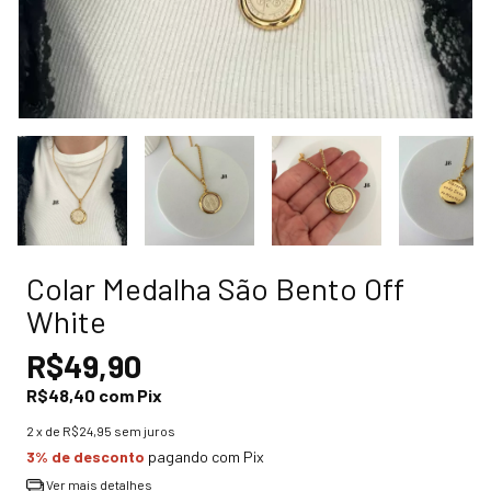
Colar Medalha São Bento Off
White
R$49,90
R$48,40
com
Pix
2
x de
R$24,95
sem juros
3% de desconto
pagando com Pix
Ver mais detalhes