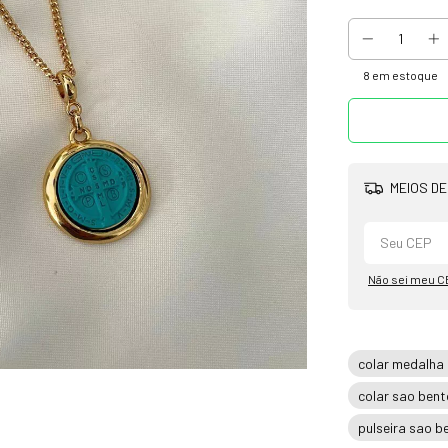
8
em estoque
MEIOS DE
Não sei meu C
colar medalha
colar sao bent
pulseira sao b