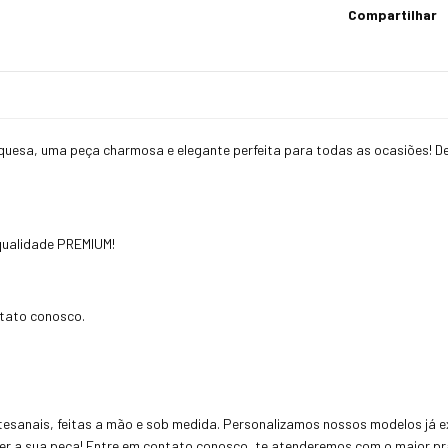
Compartilhar
quesa, uma peça charmosa e elegante perfeita para todas as ocasiões! De
 qualidade PREMIUM!
ntato conosco.
esanais, feitas a mão e sob medida. Personalizamos nossos modelos já ex
uer a sua peça! Entre em contato conosco, te atenderemos com o maior pra