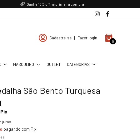
Ganhe 10% off na primeira compra
Cadastre-se
|
Fazer login
0
X
MASCULINO
OUTLET
CATEGORIAS
edalha São Bento Turquesa
0
Pix
 juros
to
pagando com Pix
hes