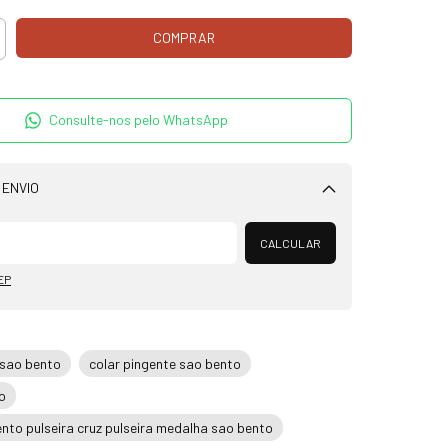
Consulte-nos pelo WhatsApp
 ENVIO
Alterar CEP
CALCULAR
EP
 sao bento
colar pingente sao bento
o
ento pulseira cruz pulseira medalha sao bento