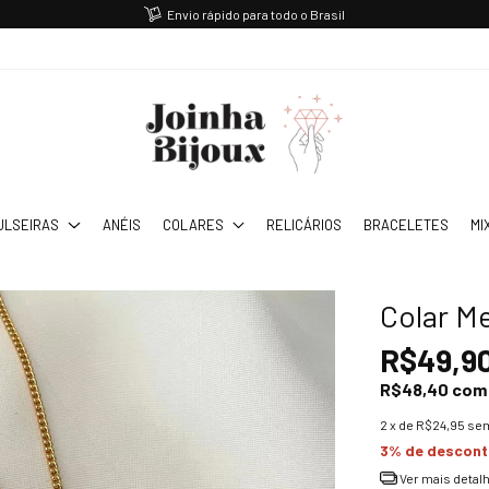
Envio rápido para todo o Brasil
ULSEIRAS
ANÉIS
COLARES
RELICÁRIOS
BRACELETES
MI
Colar M
R$49,9
R$48,40
com
2
x de
R$24,95
sem
3% de descon
Ver mais detal