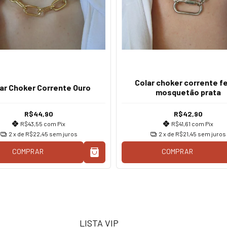
Colar choker corrente f
ar Choker Corrente Ouro
mosquetão prata
R$44,90
R$42,90
R$43,55
com
Pix
R$41,61
com
Pix
2
x de
R$22,45
sem juros
2
x de
R$21,45
sem juros
COMPRAR
COMPRAR
LISTA VIP