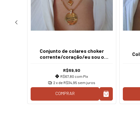
Conjunto de colares choker
Col
corrente/coração/eu sou o
atural
caminho a verdade e a vida
R$69,90
R$67,80
com
Pix
2
x de
R$34,95
sem juros
os
COMPRAR