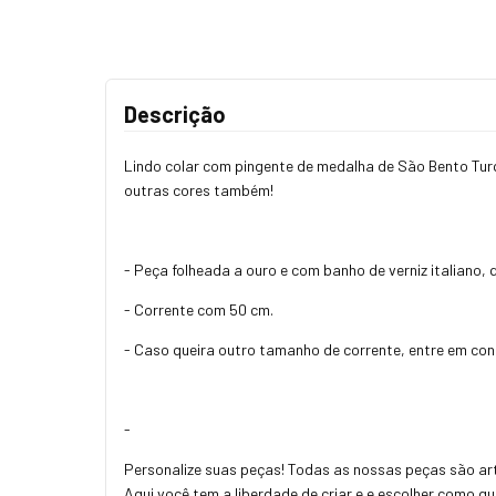
Descrição
Lindo colar com pingente de medalha de São Bento Tur
outras cores também!
- Peça folheada a ouro e com banho de verniz italiano,
- Corrente com 50 cm.
- Caso queira outro tamanho de corrente, entre em co
-
Personalize suas peças! Todas as nossas peças são art
Aqui você tem a liberdade de criar e e escolher como q