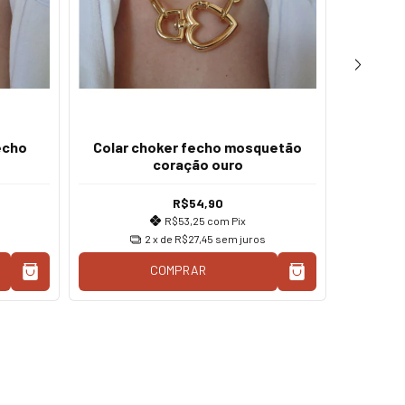
echo
Colar choker fecho mosquetão
Conjun
coração ouro
fecho 
R$54,90
R$53,25
com
Pix
2
x de
R$27,45
sem juros
COMPRAR