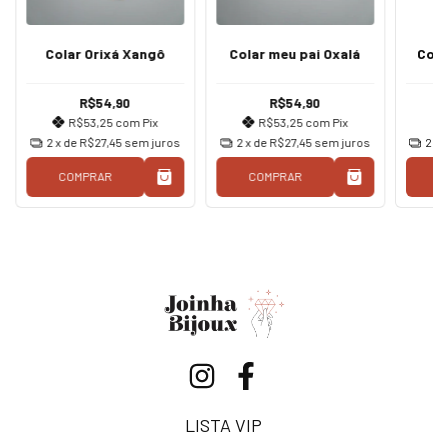
Colar Orixá Xangô
Colar meu pai Oxalá
Cola
R$54,90
R$54,90
R$53,25
com
Pix
R$53,25
com
Pix
2
x de
R$27,45
sem juros
2
x de
R$27,45
sem juros
2
x 
COMPRAR
COMPRAR
C
LISTA VIP