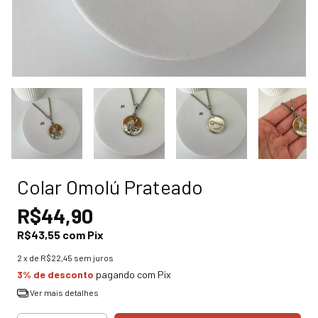
Colar Omolú Prateado
R$44,90
R$43,55
com
Pix
2
x de
R$22,45
sem juros
3% de desconto
pagando com Pix
Ver mais detalhes