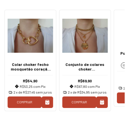
Puls
Colar choker fecho
Conjunto de colares
15 c
mosquetão coração
choker
ouro
corrente/coração/eu
sou o caminho a
R$54,90
R$69,90
verdade e a vida
R$53,25
com
Pix
R$67,80
com
Pix
2
x
2
x de
R$27,45
sem juros
2
x de
R$34,95
sem juros
COMPRAR
COMPRAR