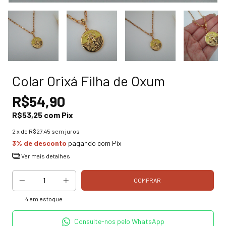
Colar Orixá Filha de Oxum
R$54,90
R$53,25
com
Pix
2
x de
R$27,45
sem juros
3% de desconto
pagando com Pix
Ver mais detalhes
4
em estoque
Consulte-nos pelo WhatsApp