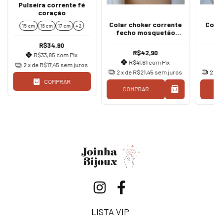
Pulseira corrente fé
coração
Colar choker corrente
Cola
15 cm
16 cm
17 cm
+ 2
fecho mosquetão
co
prata
R$34,90
R$42,90
R$33,85
com
Pix
R$41,61
com
Pix
2
x de
R$17,45
sem juros
2
x de
R$21,45
sem juros
2
x 
COMPRAR
COMPRAR
C
LISTA VIP