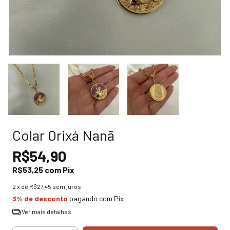
Colar Orixá Nanã
R$54,90
R$53,25
com
Pix
2
x de
R$27,45
sem juros
3% de desconto
pagando com Pix
Ver mais detalhes