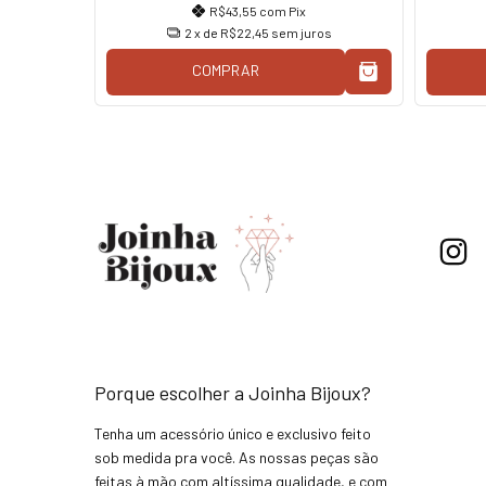
R$43,55
com
Pix
2
x de
R$22,45
sem juros
COMPRAR
Porque escolher a Joinha Bijoux?
Tenha um acessório único e exclusivo feito
sob medida pra você. As nossas peças são
feitas à mão com altíssima qualidade, e com