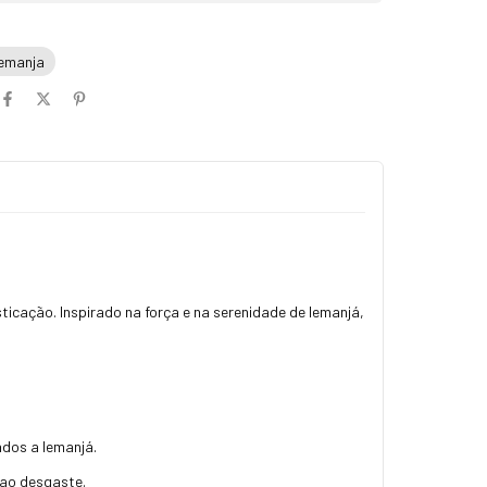
iemanja
sticação. Inspirado na força e na serenidade de Iemanjá,
ados a Iemanjá.
a ao desgaste.