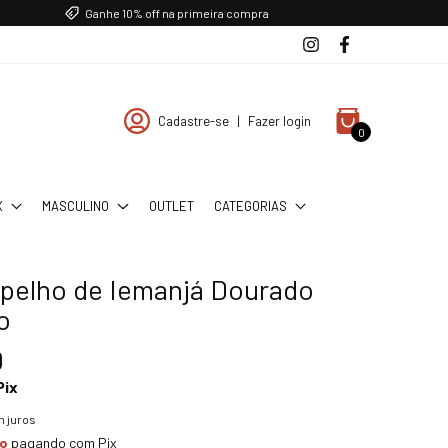
Ganhe 10% off na primeira compra
Cadastre-se
|
Fazer login
0
X
MASCULINO
OUTLET
CATEGORIAS
spelho de Iemanjá Dourado
o
0
Pix
 juros
to
pagando com Pix