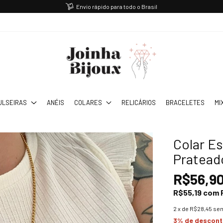
Envio rápido para todo o Brasil
ULSEIRAS
ANÉIS
COLARES
RELICÁRIOS
BRACELETES
MI
Colar E
Pratead
R$56,9
R$55,19
com
2
x de
R$28,45
sem
3% de descon