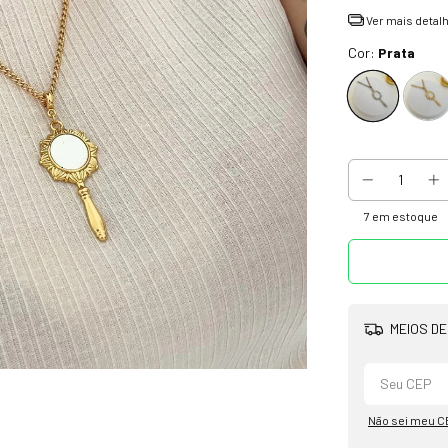
Ver mais detal
Cor:
Prata
7
em estoque
MEIOS DE
Não sei meu C