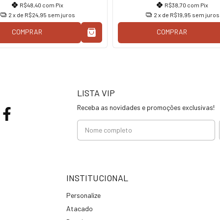
R$48,40
com
Pix
R$38,70
com
Pix
2
x de
R$24,95
sem juros
2
x de
R$19,95
sem juros
COMPRAR
COMPRAR
LISTA VIP
Receba as novidades e promoções exclusivas!
INSTITUCIONAL
Personalize
Atacado