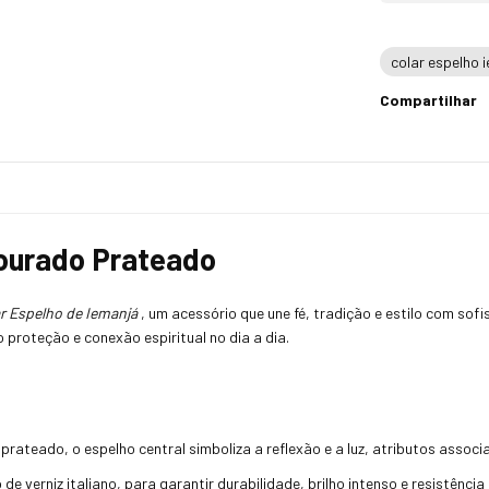
colar espelho 
Compartilhar
Dourado Prateado
r Espelho de Iemanjá
, um acessório que une fé, tradição e estilo com sofi
 proteção e conexão espiritual no dia a dia.
teado, o espelho central simboliza a reflexão e a luz, atributos associ
e verniz italiano, para garantir durabilidade, brilho intenso e resistênci