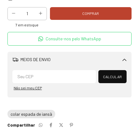
7
em estoque
Consulte-nos pelo WhatsApp
MEIOS DE ENVIO
Alterar CEP
CALCULAR
Não sei meu CEP
colar espada de iansã
Compartilhar