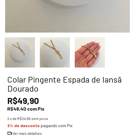
Colar Pingente Espada de Iansã
Dourado
R$49,90
R$48,40
com
Pix
2
x de
R$24,95
sem juros
3% de desconto
pagando com Pix
Ver mais detalhes