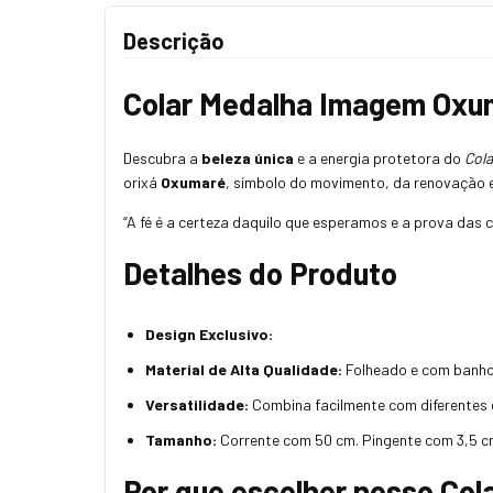
Descrição
Colar Medalha Imagem Oxu
Descubra a
beleza única
e a energia protetora do
Col
orixá
Oxumaré
, símbolo do movimento, da renovação e 
“A fé é a certeza daquilo que esperamos e a prova das 
Detalhes do Produto
Design Exclusivo:
Material de Alta Qualidade:
Folheado e com banho d
Versatilidade:
Combina facilmente com diferentes e
Tamanho:
Corrente com 50 cm. Pingente com 3,5 cm
Por que escolher nosso Co