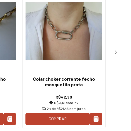
cho
Colar choker corrente fecho
mosquetão prata
Colar
R$42,90
R$41,61
com
Pix
2
x de
R$21,45
sem juros
COMPRAR