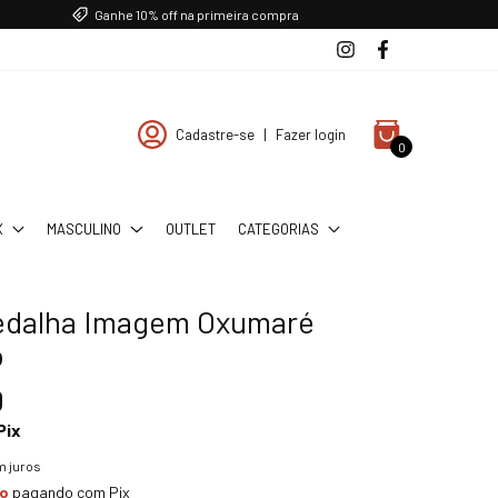
Ganhe 10% off na primeira compra
Cadastre-se
|
Fazer login
0
X
MASCULINO
OUTLET
CATEGORIAS
edalha Imagem Oxumaré
o
0
Pix
 juros
to
pagando com Pix