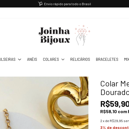
Envio rápido para todo o Brasil
ULSEIRAS
ANÉIS
COLARES
RELICÁRIOS
BRACELETES
MI
Colar M
Dourad
R$59,9
R$58,10
com
2
x de
R$29,95
sem
3% de descon