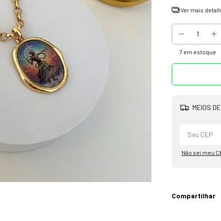
Ver mais detal
7
em estoque
MEIOS DE
Não sei meu C
Compartilhar