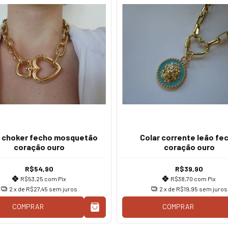
r choker fecho mosquetão
Colar corrente leão fe
coração ouro
coração ouro
R$54,90
R$39,90
R$53,25
com
Pix
R$38,70
com
Pix
2
x de
R$27,45
sem juros
2
x de
R$19,95
sem juros
COMPRAR
COMPRAR