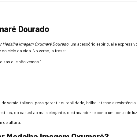
maré Dourado
ar Medalha Imagem Oxumaré Dourado
, um acessório espiritual e expressi
do ciclo da vida. No verso, a frase:
coisas que não vemos.”
e verniz italiano, para garantir durabilidade, brilho intenso e resistênci
stilos, do casual ao mais elegante, destacando-se como um ponto de luz 
 de altura.
lar Medalha Imagem Oxumaré?