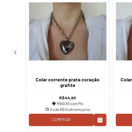
Colar corrente prata coração
Cola
 Ouro
grafite
R$44,90
R$43,55
com
Pix
os
2
x de
R$22,45
sem juros
COMPRAR