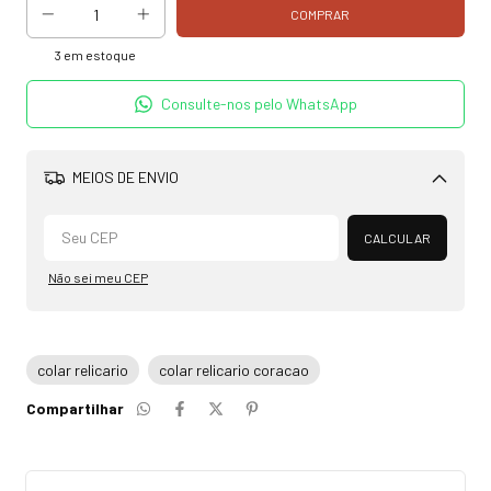
3
em estoque
Consulte-nos pelo WhatsApp
MEIOS DE ENVIO
Alterar CEP
CALCULAR
Não sei meu CEP
colar relicario
colar relicario coracao
Compartilhar