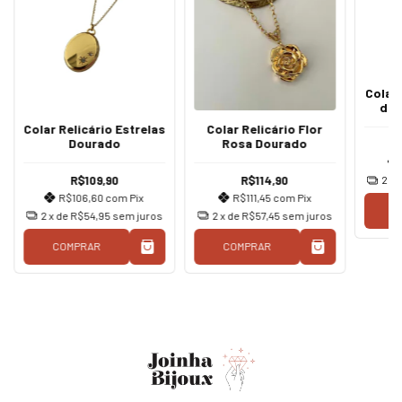
Colar
de 
Colar Relicário Estrelas
Colar Relicário Flor
Dourado
Rosa Dourado
R$109,90
R$114,90
2
x 
R$106,60
com
Pix
R$111,45
com
Pix
C
2
x de
R$54,95
sem juros
2
x de
R$57,45
sem juros
COMPRAR
COMPRAR