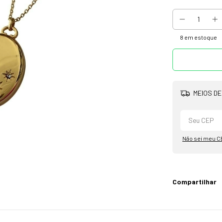
8
em estoque
MEIOS DE
Não sei meu C
Compartilhar