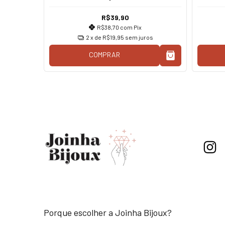
R$39,90
os
R$38,70
com
Pix
2
x de
R$19,95
sem juros
COMPRAR
Porque escolher a Joinha Bijoux?