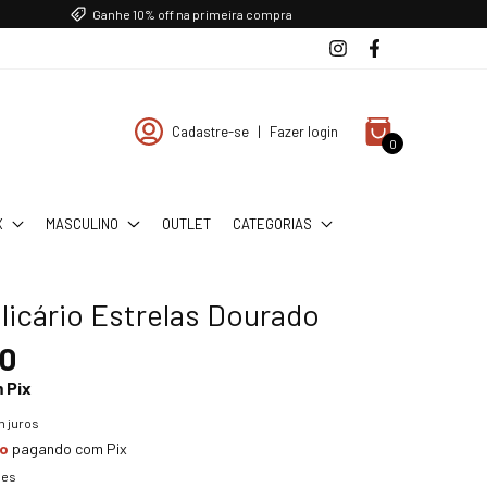
Ganhe 10% off na primeira compra
Cadastre-se
|
Fazer login
0
X
MASCULINO
OUTLET
CATEGORIAS
licário Estrelas Dourado
90
m
Pix
 juros
to
pagando com Pix
hes