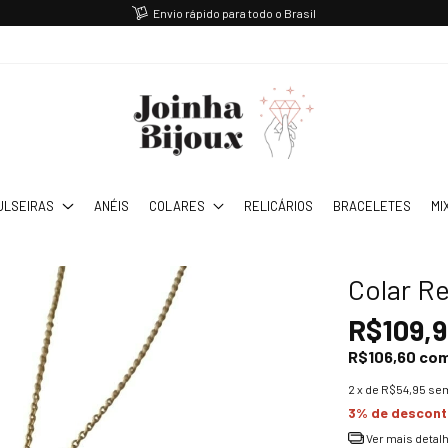
Envio rápido para todo o Brasil
ULSEIRAS
ANÉIS
COLARES
RELICÁRIOS
BRACELETES
MI
Colar Re
R$109,
R$106,60
co
2
x de
R$54,95
sem
3% de descon
Ver mais detal