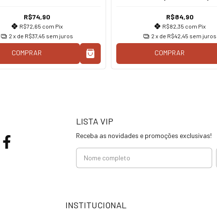
R$74,90
R$84,90
R$72,65
com
Pix
R$82,35
com
Pix
2
x de
R$37,45
sem juros
2
x de
R$42,45
sem juros
COMPRAR
COMPRAR
LISTA VIP
Receba as novidades e promoções exclusivas!
INSTITUCIONAL