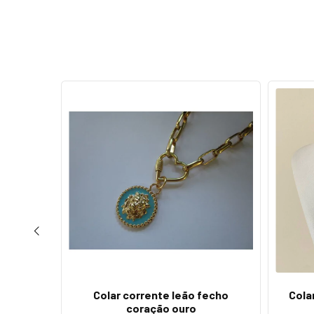
oração
Colar corrente leão fecho
Cola
coração ouro