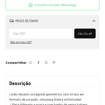
Consulte-nos pelo WhatsApp
MEIOS DE ENVIO
Alterar CEP
CALCULAR
Não sei meu CEP
Compartilhar
Descrição
Lindo relicário octagonal geométrico com strass em
formato de coração, uma peça linda e sofisticada!
- Peça folheada a prata e com banho de verniz italiano.