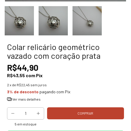
Colar relicário geométrico
vazado com coração prata
R$44,90
R$43,55
com
Pix
2
x de
R$22,45
sem juros
3% de desconto
pagando com Pix
Ver mais detalhes
5
em estoque