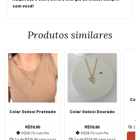
com você!
Produtos similares
Cola
Colar Oxóssi Prateado
Colar Oxóssi Dourado
R$39,90
R$39,90
2
x 
R$38,70
com
Pix
R$38,70
com
Pix
C
2
x de
R$19,95
sem juros
2
x de
R$19,95
sem juros