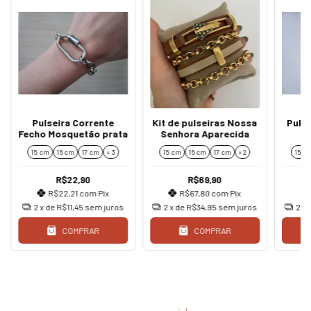
Pulseira Corrente
Kit de pulseiras Nossa
Pulse
Fecho Mosquetão prata
Senhora Aparecida
15 cm
16 cm
17 cm
+ 3
15 cm
16 cm
17 cm
+ 2
15 c
R$22,90
R$69,90
R$22,21
com
Pix
R$67,80
com
Pix
2
x de
R$11,45
sem juros
2
x de
R$34,95
sem juros
2
x 
COMPRAR
COMPRAR