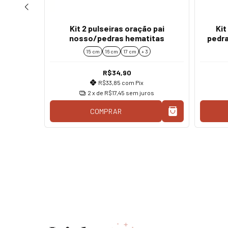
Kit 2 pulseiras oração pai
Kit
nosso/pedras hematitas
pedra
15 cm
16 cm
17 cm
+ 3
pedras
R$34,90
R$33,85
com
Pix
2
x de
R$17,45
sem juros
COMPRAR
os