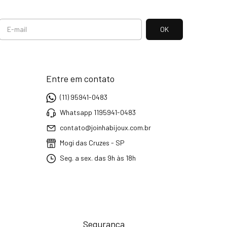
Entre em contato
(11) 95941-0483
Whatsapp 1195941-0483
contato@joinhabijoux.com.br
Mogi das Cruzes - SP
Seg. a sex. das 9h às 18h
Segurança