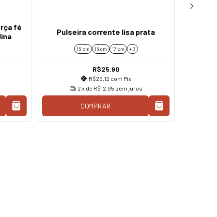
rça fé
Pulseira corrente lisa prata
Pul
lina
15 cm
16 cm
17 cm
+ 3
R$25,90
R$25,12
com
Pix
2
x de
R$12,95
sem juros
COMPRAR