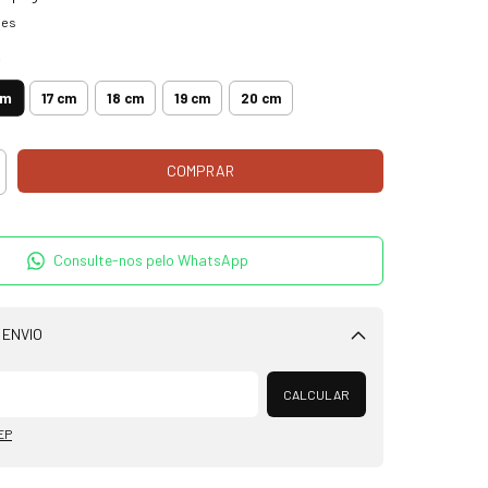
hes
m
cm
17 cm
18 cm
19 cm
20 cm
Consulte-nos pelo WhatsApp
 ENVIO
Alterar CEP
CALCULAR
EP