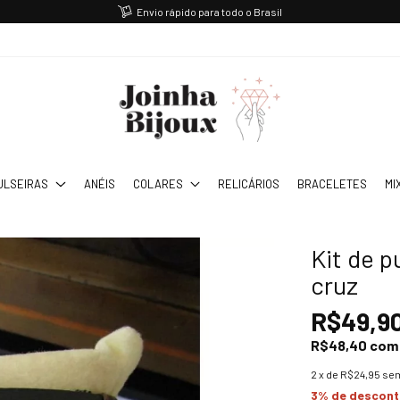
Envio rápido para todo o Brasil
ULSEIRAS
ANÉIS
COLARES
RELICÁRIOS
BRACELETES
MI
Kit de 
cruz
R$49,9
R$48,40
com
2
x de
R$24,95
sem
3% de descon