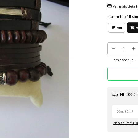
Ver mais detal
Tamanho:
16 c
16 
15 cm
em estoque
MEIOS DE
Não sei meu C