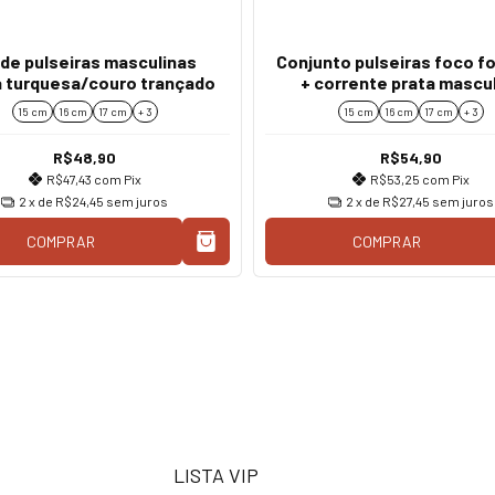
 de pulseiras masculinas
Conjunto pulseiras foco fo
 turquesa/couro trançado
+ corrente prata mascu
15 cm
16 cm
17 cm
+ 3
15 cm
16 cm
17 cm
+ 3
R$48,90
R$54,90
R$47,43
com
Pix
R$53,25
com
Pix
2
x de
R$24,45
sem juros
2
x de
R$27,45
sem juros
COMPRAR
COMPRAR
LISTA VIP