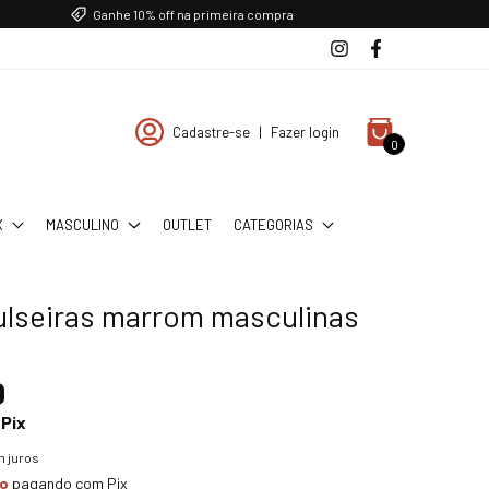
Ganhe 10% off na primeira compra
Cadastre-se
|
Fazer login
0
X
MASCULINO
OUTLET
CATEGORIAS
pulseiras marrom masculinas
0
Pix
 juros
to
pagando com Pix