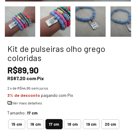
Kit de pulseiras olho grego
coloridas
R$89,90
R$87,20
com
Pix
2
x de
R$44,95
sem juros
3% de desconto
pagando com Pix
Ver mais detalhes
Tamanho:
17 cm
17 cm
15 cm
16 cm
18 cm
19 cm
20 cm