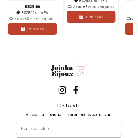
R$29,00
com
Pix
R$25,90
2
x de
R$14,95
sem juros
R$25,12
com
Pix
COMPRAR
2
x de
R$12,95
sem juros
2
x
COMPRAR
LISTA VIP
Receba as novidades e promoções exclusivas!