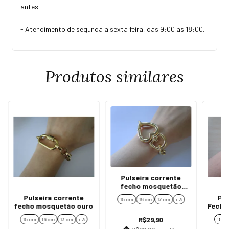
antes.
- Atendimento de segunda a sexta feira, das 9:00 as 18:00.
Produtos similares
Pulseira corrente
fecho mosquetão
coração ouro
Pulseira corrente
Pul
15 cm
16 cm
17 cm
+ 3
fecho mosquetão ouro
Fecho
R$29,90
15 cm
16 cm
17 cm
+ 3
15 c