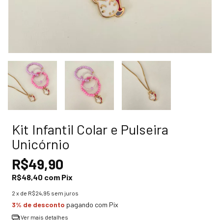
Kit Infantil Colar e Pulseira
Unicórnio
R$49,90
R$48,40
com
Pix
2
x de
R$24,95
sem juros
3% de desconto
pagando com Pix
Ver mais detalhes