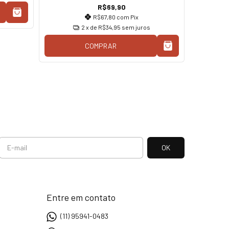
R$69,90
R$67,80
com
Pix
2
x de
R$34,95
sem juros
COMPRAR
Entre em contato
(11) 95941-0483