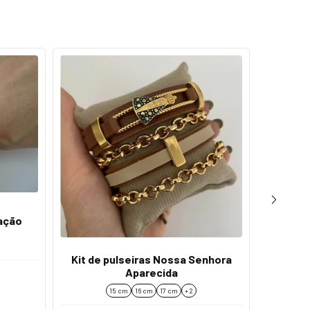
ração
Kit de pulseiras Nossa Senhora
Kit
Aparecida
nos
15 cm
16 cm
17 cm
+ 2