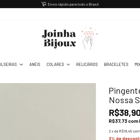
Envio rápido para todo o Brasil
ULSEIRAS
ANÉIS
COLARES
RELICÁRIOS
BRACELETES
MI
Pingent
Nossa S
R$38,9
R$37,73
com
2
x de
R$19,45
sem
3% de descon