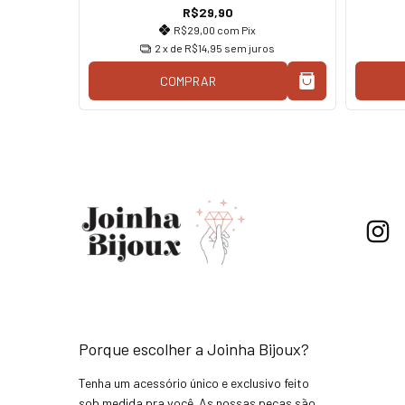
R$29,90
R$29,00
com
Pix
os
2
x de
R$14,95
sem juros
COMPRAR
Porque escolher a Joinha Bijoux?
Tenha um acessório único e exclusivo feito
sob medida pra você. As nossas peças são