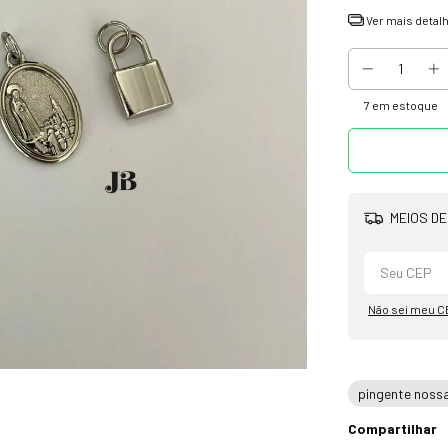
Ver mais detal
7
em estoque
MEIOS DE
Não sei meu C
pingente noss
Compartilhar