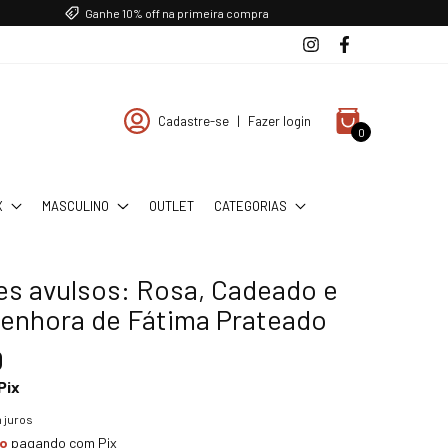
Ganhe 10% off na primeira compra
Cadastre-se
|
Fazer login
0
X
MASCULINO
OUTLET
CATEGORIAS
es avulsos: Rosa, Cadeado e
enhora de Fátima Prateado
0
Pix
 juros
to
pagando com Pix