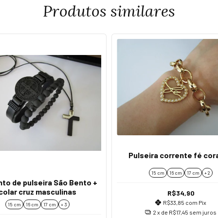
Produtos similares
Pulseira corrente fé co
15 cm
16 cm
17 cm
+ 2
to de pulseira São Bento +
colar cruz masculinas
R$34,90
R$33,85
com
Pix
15 cm
16 cm
17 cm
+ 3
2
x de
R$17,45
sem juros