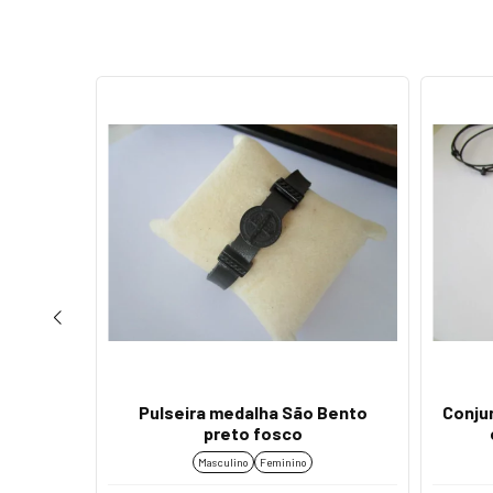
ração
Pulseira medalha São Bento
Conjun
mm
preto fosco
Masculino
Feminino